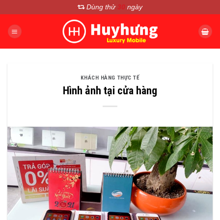
Chuyển
Dùng thử
30
ngày
đến
nội
dung
KHÁCH HÀNG THỰC TẾ
Hình ảnh tại cửa hàng