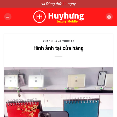
Chuyển
Dùng thử
30
ngày
đến
nội
dung
KHÁCH HÀNG THỰC TẾ
Hình ảnh tại cửa hàng