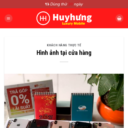
Chuyển
Dùng thử
30
ngày
đến
nội
dung
KHÁCH HÀNG THỰC TẾ
Hình ảnh tại cửa hàng