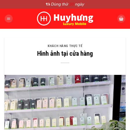
Chuyển
Dùng thử
30
ngày
đến
nội
dung
KHÁCH HÀNG THỰC TẾ
Hình ảnh tại cửa hàng