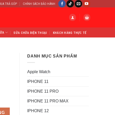
UA TRẢ GÓP
CHÍNH SÁCH BẢO HÀNH
HỮA
SỬA CHỮA ĐIỆN THOẠI
KHÁCH HÀNG THỰC TẾ
DANH MỤC SẢN PHẨM
Apple Watch
IPHONE 11
IPHONE 11 PRO
IPHONE 11 PRO MAX
IPHONE 12
NG