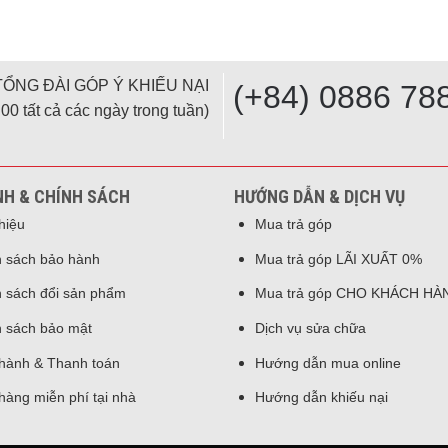
TỔNG ĐÀI GÓP Ý KHIẾU NẠI
(+84) 0886 78
00 tất cả các ngày trong tuần)
NH & CHÍNH SÁCH
HƯỚNG DẪN & DỊCH VỤ
thiệu
Mua trả góp
 sách bảo hành
Mua trả góp LÃI XUẤT 0%
 sách đổi sản phẩm
Mua trả góp CHO KHÁCH HÀ
 sách bảo mật
Dịch vụ sửa chữa
hành & Thanh toán
Hướng dẫn mua online
hàng miễn phí tại nhà
Hướng dẫn khiếu nại