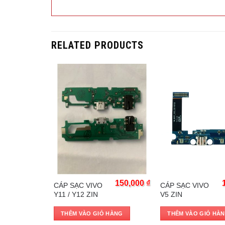
RELATED PRODUCTS
Trả góp 0%
Trả góp 0%
150,000
₫
150,000
₫
CÁP SẠC VIVO
CÁP SẠC VIVO
Y11 / Y12 ZIN
V5 ZIN
 HÀNG
THÊM VÀO GIỎ HÀNG
THÊM VÀO GIỎ HÀ