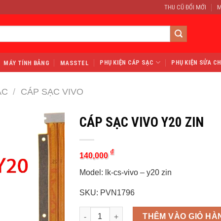
THU CŨ ĐỔI MỚI
M
PHỤ KIỆN CÁP SẠC
PHỤ KIỆN SỬA C
MÁY TÍNH BẢNG
MASSTEL
ẠC
/
CÁP SẠC VIVO
CÁP SẠC VIVO Y20 ZIN
₫
140,000
Model: lk-cs-vivo – y20 zin
SKU: PVN1796
Quantity
THÊM VÀO GIỎ HÀ