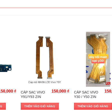
Trả góp 0%
Trả góp 0%
150,000
₫
150,000
₫
150
CÁP SẠC VIVO
CÁP SẠC VIVO
Y91/Y93 ZIN
Y30 / Y50 ZIN
NG
THÊM VÀO GIỎ HÀNG
THÊM VÀO GIỎ HÀNG