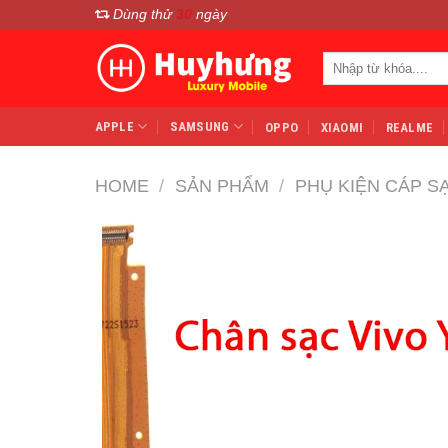
Chuyển
Dùng thử
30
ngày
đến
Search
nội
for:
dung
APPLE
SAMSUNG
OPPO
XIAOMI
REALME
HOME
/
SẢN PHẨM
/
PHỤ KIỆN CÁP S