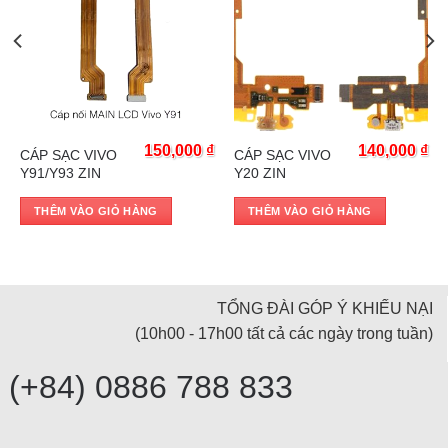
Trả góp 0%
Trả góp 0%
₫
150,000
₫
140,000
₫
CÁP SẠC VIVO
CÁP SẠC VIVO
Y91/Y93 ZIN
Y20 ZIN
THÊM VÀO GIỎ HÀNG
THÊM VÀO GIỎ HÀNG
TỔNG ĐÀI GÓP Ý KHIẾU NẠI
(10h00 - 17h00 tất cả các ngày trong tuần)
(+84) 0886 788 833