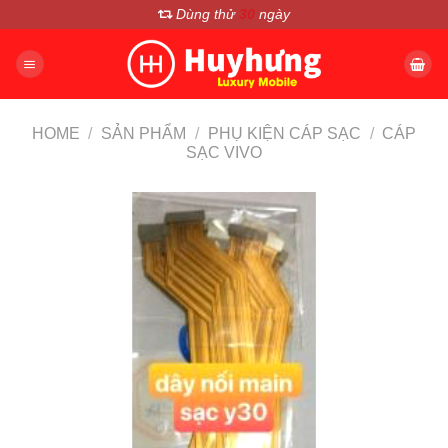
Chuyển
Dùng thử
30
ngày
đến
nội
dung
HOME
/
SẢN PHẨM
/
PHỤ KIỆN CÁP SẠC
/
CÁP
SẠC VIVO