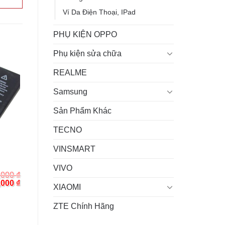
Ví Da Điện Thoại, IPad
PHỤ KIỆN OPPO
Phụ kiện sửa chữa
REALME
Samsung
Sản Phẩm Khác
TECNO
VINSMART
VIVO
,000
₫
inal
Current
,000
₫
XIAOMI
e
price
:
is:
ZTE Chính Hãng
000 ₫.
390,000 ₫.