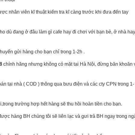
ợc nhân viên kĩ thuật kiểm tra kĩ càng trước khi đưa đến tay
ho dù đang ở đâu làm gì cafe hay đi chơi với bạn bè, ở nhà ha
huyển gửi hàng cho bạn chỉ trong 1-2h .
 8
chính hãng nhưng không có mặt tại Hà Nội, đừng băn khoăn 
oán tại nhà ( COD ) thông qua bưu điện và các cty CPN trong 1-
,trong trường hợp hết hàng sẽ thu hồi hoàn tiền cho bạn.
ược hàng BH chúng tôi sẽ liên lạc và gưi trả BH ngay trong ng