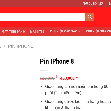
THU CŨ ĐỔI MỚI
M
PHỤ KIỆN CÁP SẠC
PHỤ KIỆN SỬA C
MÁY TÍNH BẢNG
MASSTEL
E
/
PIN IPHONE
Pin IPhone 8
Original
Current
₫
₫
510,000
450,000
price
price
was:
is:
Giao hàng tận nơi miễn phí trong 60
510,000 ₫.
450,000 ₫.
phút
(Tìm hiểu thêm)
Giao hàng được kiểm tra hàng hóa t
khi nhận & thanh toán.