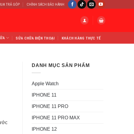
UA TRẢ GÓP
CHÍNH SÁCH BẢO HÀNH
HỮA
SỬA CHỮA ĐIỆN THOẠI
KHÁCH HÀNG THỰC TẾ
DANH MỤC SẢN PHẨM
Apple Watch
IPHONE 11
IPHONE 11 PRO
IPHONE 11 PRO MAX
rước
IPHONE 12