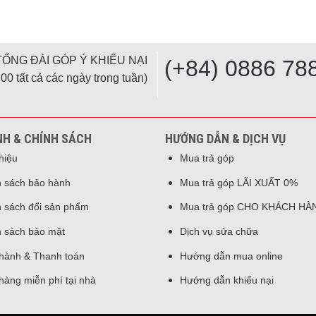
TỔNG ĐÀI GÓP Ý KHIẾU NẠI
(+84) 0886 78
00 tất cả các ngày trong tuần)
NH & CHÍNH SÁCH
HƯỚNG DẪN & DỊCH VỤ
thiệu
Mua trả góp
 sách bảo hành
Mua trả góp LÃI XUẤT 0%
 sách đổi sản phẩm
Mua trả góp CHO KHÁCH HÀ
 sách bảo mật
Dịch vụ sửa chữa
hành & Thanh toán
Hướng dẫn mua online
hàng miễn phí tại nhà
Hướng dẫn khiếu nại