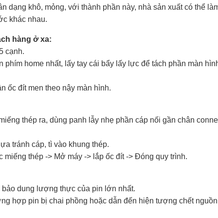
hân dạng khô, mỏng, với thành phần này, nhà sản xuất có thể là
ước khác nhau.
ách hàng ở xa:
 5 cạnh.
n phím home nhất, lấy tay cái bẩy lấy lực để tách phần màn hìn
n ốc đít men theo nậy màn hình.
miếng thép ra, dùng panh lẫy nhẹ phần cáp nối gần chân conne
lựa tránh cáp, tì vào khung thép.
c miếng thép -> Mở máy -> lắp ốc đít -> Đóng quy trình.
m bảo dung lượng thực của pin lớn nhất.
ng hợp pin bị chai phồng hoặc dẫn đến hiện tượng chết nguồn