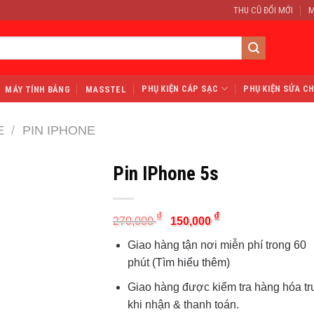
THU CŨ ĐỔI MỚI
M
PHỤ KIỆN CÁP SẠC
PHỤ KIỆN SỬA C
MÁY TÍNH BẢNG
MASSTEL
E
/
PIN IPHONE
Pin IPhone 5s
Original
Current
₫
₫
270,000
150,000
price
price
was:
is:
Giao hàng tận nơi miễn phí trong 60
270,000 ₫.
150,000 ₫.
phút
(Tìm hiểu thêm)
Giao hàng được kiểm tra hàng hóa t
khi nhận & thanh toán.