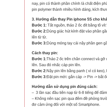
nay, pin có thành phần chính là chất điện p
pin polymer thành nhiều hình dáng, kích th
3. Hướng dẫn thay Pin iphone 5S cho kh
Bước 1:
Tắt nguồn, tháo 2 ốc đít bằng tô vít
Bước 2:
Dùng giác hút kính đặt vào phần gầ
lên từ từ.
Bước 3:
Dùng móng tay cái nậy phần gen gầ
Cách thay pin:
Bước 1:
Tháo 2 ốc trên chân connect và gỡ 
lên. Sau đó nhấc cáp pin lên.
Bước 2:
Nậy pin lên bằng panh ( vì có keo), 
Bước 3:
Đặt pin mới: gắn cáp -> Pin -> bắt ố
Hướng dẫn sử dụng pin đúng cách:
– 3 lần sạc đầu tiên nạp từ 6-8 tiếng để đả
– Không nên sạc pin qua đêm đề phòng trườ
đơ cảm ứng đối với một số Smartphone.