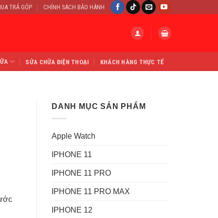
UA TRẢ GÓP
CHÍNH SÁCH BẢO HÀNH
HỮA
SỬA CHỮA ĐIỆN THOẠI
KHÁCH HÀNG THỰC TẾ
DANH MỤC SẢN PHẨM
Apple Watch
IPHONE 11
IPHONE 11 PRO
IPHONE 11 PRO MAX
rước
IPHONE 12