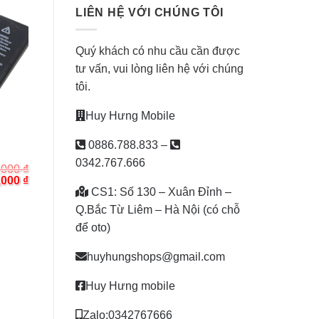
LIÊN HỆ VỚI CHÚNG TÔI
Quý khách có nhu cầu cần được
tư vấn, vui lòng liên hệ với chúng
tôi.
Huy Hưng Mobile
0886.788.833
–
0342.767.666
,000
₫
inal
Current
,000
₫
e
price
CS1: Số 130 – Xuân Đỉnh –
:
is:
Q.Bắc Từ Liêm – Hà Nội (có chỗ
000 ₫.
390,000 ₫.
để oto)
huyhungshops@gmail.com
Huy Hưng mobile
Zalo:0342767666