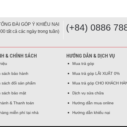
TỔNG ĐÀI GÓP Ý KHIẾU NẠI
(+84) 0886 78
00 tất cả các ngày trong tuần)
NH & CHÍNH SÁCH
HƯỚNG DẪN & DỊCH VỤ
thiệu
Mua trả góp
 sách bảo hành
Mua trả góp LÃI XUẤT 0%
 sách đổi sản phẩm
Mua trả góp CHO KHÁCH HÀ
 sách bảo mật
Dịch vụ sửa chữa
hành & Thanh toán
Hướng dẫn mua online
hàng miễn phí tại nhà
Hướng dẫn khiếu nại