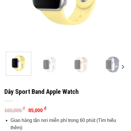
Dây Sport Band Apple Watch
Original
Current
₫
₫
160,000
85,000
price
price
was:
is:
Giao hàng tận nơi miễn phí trong 60 phút
(Tìm hiểu
160,000 ₫.
85,000 ₫.
thêm)