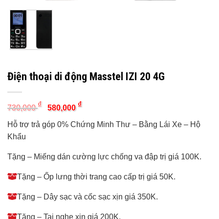
Điện thoại di động Masstel IZI 20 4G
Original
Current
₫
₫
730,000
580,000
price
price
was:
is:
Hỗ trợ trả góp 0% Chứng Minh Thư – Bằng Lái Xe – Hộ
730,000 ₫.
580,000 ₫.
Khẩu
Tặng – Miếng dán cường lực chống va đập trị giá 100K.
Tặng – Ốp lưng thời trang cao cấp trị giá 50K.
Tặng – Dây sạc và cốc sạc xịn giá 350K.
Tặng – Tai nghe xịn giá 200K.