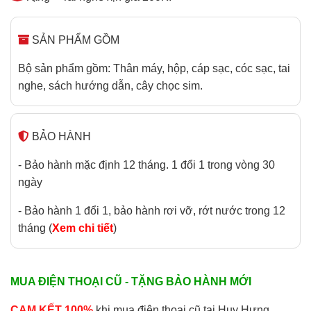
SẢN PHẨM GỒM
Bộ sản phẩm gồm: Thân máy, hộp, cáp sạc, cóc sạc, tai
nghe, sách hướng dẫn, cây chọc sim.
BẢO HÀNH
- Bảo hành mặc định 12 tháng. 1 đổi 1 trong vòng 30
ngày
- Bảo hành 1 đổi 1, bảo hành rơi vỡ, rớt nước trong 12
tháng (
Xem chi tiết
)
MUA ĐIỆN THOẠI CŨ - TẶNG BẢO HÀNH MỚI
CAM KẾT 100%
khi mua điện thoại cũ tại Huy Hưng