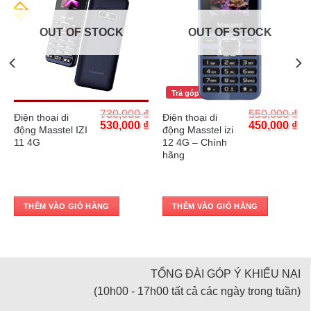
OUT OF STOCK
OUT OF STOCK
Trả góp 0%
Trả góp 0%
₫
730,000
₫
550,000
₫
Điện thoại di
Điện thoại di
Current
Original
Current
Original
Cu
₫
530,000
₫
450,000
₫
động Masstel IZI
động Masstel izi
price
price
price
price
pr
11 4G
12 4G – Chính
is:
was:
is:
was:
is:
hãng
.
650,000 ₫.
730,000 ₫.
530,000 ₫.
550,000 ₫.
45
THÊM VÀO GIỎ HÀNG
THÊM VÀO GIỎ HÀNG
TỔNG ĐÀI GÓP Ý KHIẾU NẠI
(10h00 - 17h00 tất cả các ngày trong tuần)