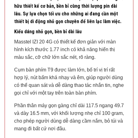
hữu thiết kế cơ bản, bền bỉ cùng thời lượng pin dài
lâu. Sự lựa chọn tối ưu cho những ai đang cần một
thiết bị di động nhỏ gọn chuyên để liên lạc làm việc.
Kiểu dáng nhỏ gọn, bền bỉ dài lâu
Masstel IZI 20 4G có thiết kế đơn giản với màn
hình kích thước 1.77 inch có khả năng hiển thị
màu sắc, cỡ chữ lớn sắc nét, rõ ràng.
Cụm bàn phím T9 được làm lớn, bố trí vị trí rất
hợp lý, nút bấm khá nhạy và êm, giúp người dùng
có thể quan sát và dễ dàng thao tác nhắn tin, nghe
gọi chỉ với một tay trên toàn bàn phím.
Phần thân máy gọn gàng chỉ dài 117.5 ngang 49.7
và dày 16.5 mm, với khối lượng nhẹ chỉ 100 gram,
cho phép người dùng dễ dàng cầm nắm, bỏ túi và
mang đi bất cứ nơi đâu.