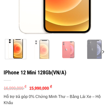
IPhone 12 Mini 128Gb(VN/A)
Original
Current
₫
₫
16,990,000
15,990,000
price
price
was:
is:
Hỗ trợ trả góp 0% Chứng Minh Thư – Bằng Lái Xe – Hộ
16,990,000 ₫.
15,990,000 ₫.
Khẩu