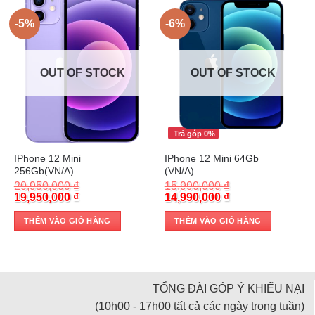
-5%
-6%
OUT OF STOCK
OUT OF STOCK
Trả góp 0%
Trả góp 0%
IPhone 12 Mini
IPhone 12 Mini 64Gb
256Gb(VN/A)
(VN/A)
20,950,000
₫
15,990,000
₫
Original
Current
Original
Current
19,950,000
₫
14,990,000
₫
price
price
price
price
was:
is:
was:
is:
THÊM VÀO GIỎ HÀNG
THÊM VÀO GIỎ HÀNG
20,950,000 ₫.
19,950,000 ₫.
15,990,000 ₫.
14,990,000 ₫.
TỔNG ĐÀI GÓP Ý KHIẾU NẠI
(10h00 - 17h00 tất cả các ngày trong tuần)