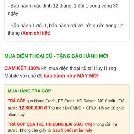
- Bảo hành mặc định 12 tháng. 1 đổi 1 trong vòng 30
ngày
- Bảo hành 1 đổi 1, bảo hành rơi vỡ, rớt nước trong 12
tháng (
Xem chi tiết
)
MUA ĐIỆN THOẠI CŨ - TẶNG BẢO HÀNH MỚI
CAM KẾT 100%
khi mua điện thoại cũ tại Huy Hưng
Mobile với chế độ
bảo hành như MÁY MỚI
MUA HÀNG TRẢ GÓP
TRẢ GÓP
qua Home Credit, FE Credit, HD Saison, MC Credit - Trả
12.800.000 đ
trước
Thủ tục cần CMND + GPLX. Hồ sơ 10 phút
nhận máy
TRẢ GÓP QUA THẺ TÍN DỤNG (LÃI SUẤT 0%)
không cần trả
trước, không cần giấy tờ
Sau 5 phút nhận máy