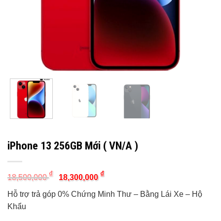
iPhone 13 256GB Mới ( VN/A )
Original
Current
₫
₫
18,500,000
18,300,000
price
price
was:
is:
Hỗ trợ trả góp 0% Chứng Minh Thư – Bằng Lái Xe – Hộ
18,500,000 ₫.
18,300,000 ₫.
Khẩu