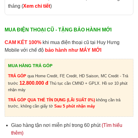
tháng (
Xem chi tiết
)
MUA ĐIỆN THOẠI CŨ - TẶNG BẢO HÀNH MỚI
CAM KẾT 100%
khi mua điện thoại cũ tại Huy Hưng
Mobile với chế độ
bảo hành như MÁY MỚI
MUA HÀNG TRẢ GÓP
TRẢ GÓP
qua Home Credit, FE Credit, HD Saison, MC Credit - Trả
12.800.000 đ
trước
Thủ tục cần CMND + GPLX. Hồ sơ 10 phút
nhận máy
TRẢ GÓP QUA THẺ TÍN DỤNG (LÃI SUẤT 0%)
không cần trả
trước, không cần giấy tờ
Sau 5 phút nhận máy
Giao hàng tận nơi miễn phí trong 60 phút
(Tìm hiểu
thêm)