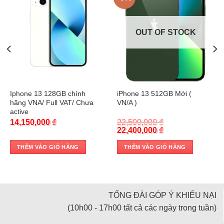
OUT OF STOCK
Trả góp 0%
Trả góp 0%
Iphone 13 128GB chính
iPhone 13 512GB Mới (
hãng VNA/ Full VAT/ Chưa
VN/A )
active
14,150,000
₫
22,500,000
₫
Original
Current
22,400,000
₫
price
price
was:
is:
THÊM VÀO GIỎ HÀNG
THÊM VÀO GIỎ HÀNG
22,500,000 ₫.
22,400,000 ₫.
TỔNG ĐÀI GÓP Ý KHIẾU NẠI
(10h00 - 17h00 tất cả các ngày trong tuần)