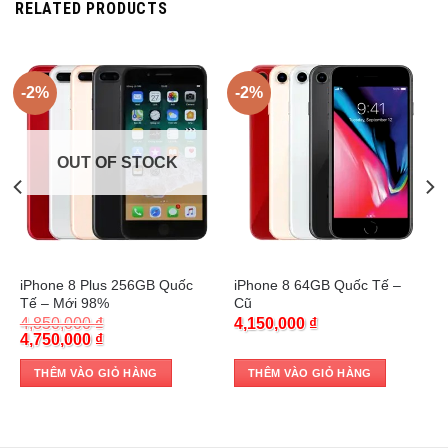
RELATED PRODUCTS
-2%
-2%
OUT OF STOCK
Trả góp 0%
Trả góp 0%
iPhone 8 Plus 256GB Quốc
iPhone 8 64GB Quốc Tế –
Tế – Mới 98%
Cũ
4,850,000
₫
4,150,000
₫
Original
Current
4,750,000
₫
price
price
was:
is:
THÊM VÀO GIỎ HÀNG
THÊM VÀO GIỎ HÀNG
4,850,000 ₫.
4,750,000 ₫.