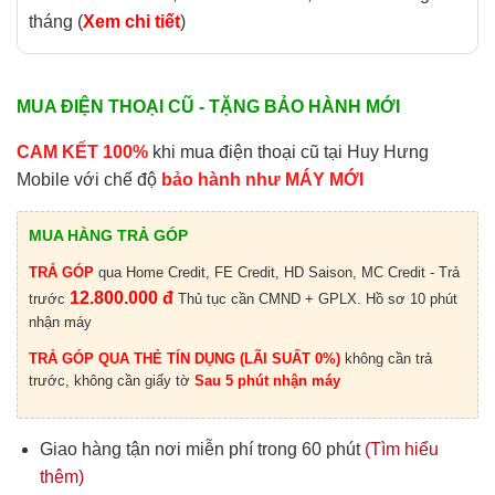
tháng (
Xem chi tiết
)
MUA ĐIỆN THOẠI CŨ - TẶNG BẢO HÀNH MỚI
CAM KẾT 100%
khi mua điện thoại cũ tại Huy Hưng
Mobile với chế độ
bảo hành như MÁY MỚI
MUA HÀNG TRẢ GÓP
TRẢ GÓP
qua Home Credit, FE Credit, HD Saison, MC Credit - Trả
12.800.000 đ
trước
Thủ tục cần CMND + GPLX. Hồ sơ 10 phút
nhận máy
TRẢ GÓP QUA THẺ TÍN DỤNG (LÃI SUẤT 0%)
không cần trả
trước, không cần giấy tờ
Sau 5 phút nhận máy
Giao hàng tận nơi miễn phí trong 60 phút
(Tìm hiểu
thêm)