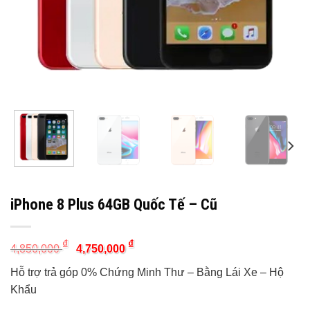
iPhone 8 Plus 64GB Quốc Tế – Cũ
Original
Current
₫
₫
4,850,000
4,750,000
price
price
was:
is:
Hỗ trợ trả góp 0% Chứng Minh Thư – Bằng Lái Xe – Hộ
4,850,000 ₫.
4,750,000 ₫.
Khẩu