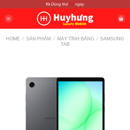
Chuyển
Dùng thử
30
ngày
đến
nội
dung
HOME
/
SẢN PHẨM
/
MÁY TÍNH BẢNG
/
SAMSUNG
TAB