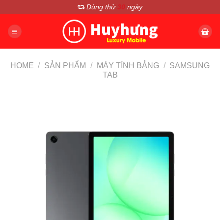
Chuyển
Dùng thử
30
ngày
đến
nội
dung
HOME
/
SẢN PHẨM
/
MÁY TÍNH BẢNG
/
SAMSUNG
TAB