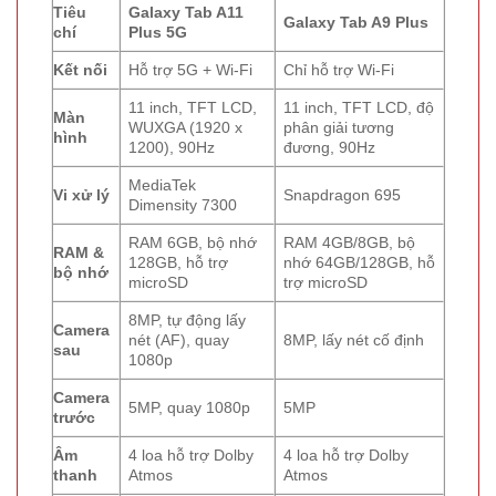
Tiêu
Galaxy Tab A11
Galaxy Tab A9 Plus
chí
Plus 5G
Kết nối
Hỗ trợ 5G + Wi-Fi
Chỉ hỗ trợ Wi-Fi
11 inch, TFT LCD,
11 inch, TFT LCD, độ
Màn
WUXGA (1920 x
phân giải tương
hình
1200), 90Hz
đương, 90Hz
MediaTek
Vi xử lý
Snapdragon 695
Dimensity 7300
RAM 6GB, bộ nhớ
RAM 4GB/8GB, bộ
RAM &
128GB, hỗ trợ
nhớ 64GB/128GB, hỗ
bộ nhớ
microSD
trợ microSD
8MP, tự động lấy
Camera
nét (AF), quay
8MP, lấy nét cố định
sau
1080p
Camera
5MP, quay 1080p
5MP
trước
Âm
4 loa hỗ trợ Dolby
4 loa hỗ trợ Dolby
thanh
Atmos
Atmos