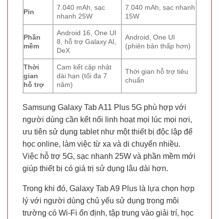
7.040 mAh, sạc
7.040 mAh, sạc nhanh
Pin
nhanh 25W
15W
Android 16, One UI
Phần
Android, One UI
8, hỗ trợ Galaxy AI,
mềm
(phiên bản thấp hơn)
DeX
Thời
Cam kết cập nhật
Thời gian hỗ trợ tiêu
gian
dài hạn (tối đa 7
chuẩn
hỗ trợ
năm)
Samsung Galaxy Tab A11 Plus 5G phù hợp với
người dùng cần kết nối linh hoạt mọi lúc mọi nơi,
ưu tiên sử dụng tablet như một thiết bị độc lập để
học online, làm việc từ xa và di chuyển nhiều.
Việc hỗ trợ 5G, sạc nhanh 25W và phần mềm mới
giúp thiết bị có giá trị sử dụng lâu dài hơn.
Trong khi đó, Galaxy Tab A9 Plus là lựa chọn hợp
lý với người dùng chủ yếu sử dụng trong môi
trường có Wi-Fi ổn định, tập trung vào giải trí, học