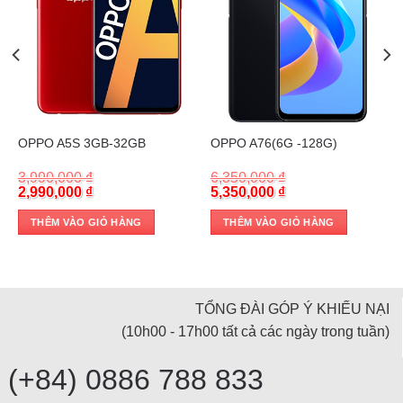
Trả góp 0%
Trả góp 0%
OPPO A5S 3GB-32GB
OPPO A76(6G -128G)
3,990,000
₫
6,350,000
₫
Original
Current
Original
Current
2,990,000
₫
5,350,000
₫
price
price
price
price
was:
is:
was:
is:
THÊM VÀO GIỎ HÀNG
THÊM VÀO GIỎ HÀNG
3,990,000 ₫.
2,990,000 ₫.
6,350,000 ₫.
5,350,000 ₫.
TỔNG ĐÀI GÓP Ý KHIẾU NẠI
(10h00 - 17h00 tất cả các ngày trong tuần)
(+84) 0886 788 833