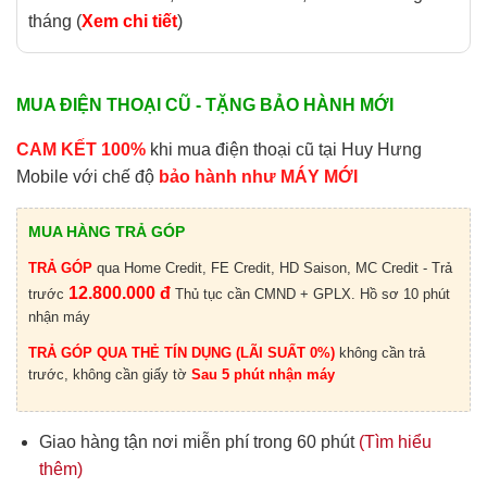
tháng (
Xem chi tiết
)
MUA ĐIỆN THOẠI CŨ - TẶNG BẢO HÀNH MỚI
CAM KẾT 100%
khi mua điện thoại cũ tại Huy Hưng
Mobile với chế độ
bảo hành như MÁY MỚI
MUA HÀNG TRẢ GÓP
TRẢ GÓP
qua Home Credit, FE Credit, HD Saison, MC Credit - Trả
12.800.000 đ
trước
Thủ tục cần CMND + GPLX. Hồ sơ 10 phút
nhận máy
TRẢ GÓP QUA THẺ TÍN DỤNG (LÃI SUẤT 0%)
không cần trả
trước, không cần giấy tờ
Sau 5 phút nhận máy
Giao hàng tận nơi miễn phí trong 60 phút
(Tìm hiểu
thêm)