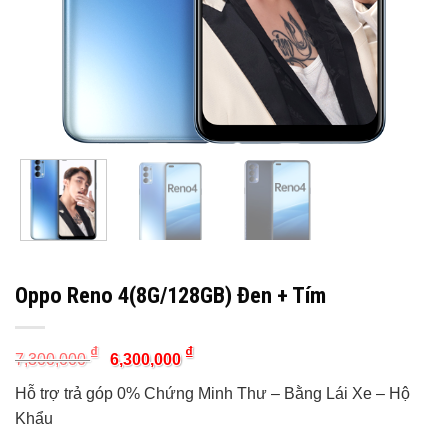
Oppo Reno 4(8G/128GB) Đen + Tím
Original
Current
₫
₫
7,300,000
6,300,000
price
price
was:
is:
Hỗ trợ trả góp 0% Chứng Minh Thư – Bằng Lái Xe – Hộ
7,300,000 ₫.
6,300,000 ₫.
Khẩu