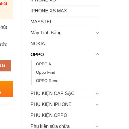
phút
IPHONE XS MAX
MASSTEL
phút
Máy Tính Bảng
NOKIA
rước
OPPO
OPPO A
NG
Oppo Find
OPPO Reno
i
PHỤ KIỆN CÁP SẠC
PHỤ KIỆN IPHONE
PHỤ KIỆN OPPO
Phụ kiện sửa chữa