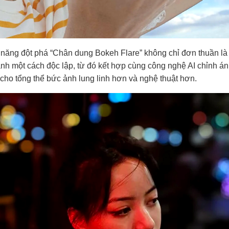
ăng đột phá “Chân dung Bokeh Flare” không chỉ đơn thuần là
ảnh một cách độc lập, từ đó kết hợp cùng công nghệ AI chỉnh á
cho tổng thể bức ảnh lung linh hơn và nghệ thuật hơn.