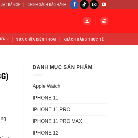
UA TRẢ GÓP
CHÍNH SÁCH BẢO HÀNH
HỮA
SỬA CHỮA ĐIỆN THOẠI
KHÁCH HÀNG THỰC TẾ
DANH MỤC SẢN PHẨM
8G)
Apple Watch
IPHONE 11
IPHONE 11 PRO
ằng
IPHONE 11 PRO MAX
IPHONE 12