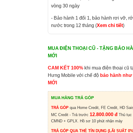
vòng 30 ngày
- Bảo hành 1 đổi 1, bảo hành rơi vỡ, rớ
nước trong 12 tháng (
Xem chi tiết
)
MUA ĐIỆN THOẠI CŨ - TẶNG BẢO H
MỚI
CAM KẾT 100%
khi mua điện thoại cũ t
Hưng Mobile với chế độ
bảo hành như
MỚI
MUA HÀNG TRẢ GÓP
TRẢ GÓP
qua Home Credit, FE Credit, HD Sai
12.800.000 đ
MC Credit - Trả trước
Thủ tục
CMND + GPLX. Hồ sơ 10 phút nhận máy
TRẢ GÓP QUA THẺ TÍN DỤNG (LÃI SUẤT 0%