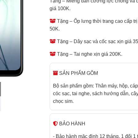
Tặng – Miếng dán cường lực chống va đ
giá 100K.
Tặng – Ốp lưng thời trang cao cấp trị
50K.
Tặng – Dây sạc và cốc sạc xịn giá 3
Tặng – Tai nghe xịn giá 200K.
SẢN PHẨM GỒM
Bộ sản phẩm gồm: Thân máy, hộp, cáp
cóc sạc, tai nghe, sách hướng dẫn, câ
chọc sim.
BẢO HÀNH
- Bảo hành mặc định 12 tháng. 1 đổi 1 