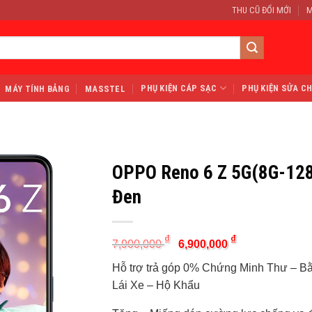
THU CŨ ĐỔI MỚI
M
PHỤ KIỆN CÁP SẠC
PHỤ KIỆN SỬA C
MÁY TÍNH BẢNG
MASSTEL
OPPO Reno 6 Z 5G(8G-12
Đen
Original
Current
₫
₫
7,900,000
6,900,000
price
price
was:
is:
Hỗ trợ trả góp 0% Chứng Minh Thư – B
7,900,000 ₫.
6,900,000 ₫.
Lái Xe – Hộ Khẩu