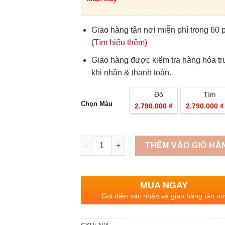
Giao hàng tận nơi miễn phí trong 60 
(Tìm hiểu thêm)
Giao hàng được kiểm tra hàng hóa t
khi nhận & thanh toán.
Đỏ
Tím
Chọn Màu
2.790.000 ₫
2.790.000 ₫
Quantity
THÊM VÀO GIỎ HÀ
MUA NGAY
Gọi điện xác nhận và giao hàng tận nơ