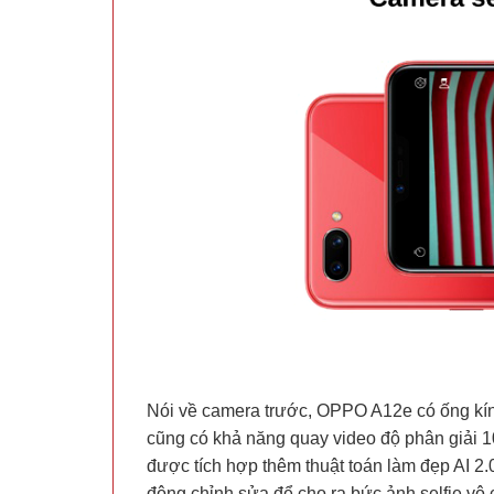
Nói về camera trước, OPPO A12e có ống kín
cũng có khả năng quay video độ phân giải 10
được tích hợp thêm thuật toán làm đẹp AI 2.
động chỉnh sửa để cho ra bức ảnh selfie vô 