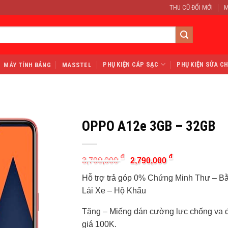
THU CŨ ĐỔI MỚI
M
PHỤ KIỆN CÁP SẠC
PHỤ KIỆN SỬA C
MÁY TÍNH BẢNG
MASSTEL
OPPO A12e 3GB – 32GB
Original
Current
₫
₫
3,790,000
2,790,000
price
price
was:
is:
Hỗ trợ trả góp 0% Chứng Minh Thư – B
3,790,000 ₫.
2,790,000 ₫.
Lái Xe – Hộ Khẩu
Tặng – Miếng dán cường lực chống va đ
giá 100K.