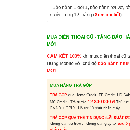
- Bảo hành 1 đổi 1, bảo hành rơi vỡ, rớ
nước trong 12 tháng (
Xem chi tiết
)
MUA ĐIỆN THOẠI CŨ - TẶNG BẢO H
MỚI
CAM KẾT 100%
khi mua điện thoại cũ t
Hưng Mobile với chế độ
bảo hành như
MỚI
MUA HÀNG TRẢ GÓP
TRẢ GÓP
qua Home Credit, FE Credit, HD Sai
12.800.000 đ
MC Credit - Trả trước
Thủ tục
CMND + GPLX. Hồ sơ 10 phút nhận máy
TRẢ GÓP QUA THẺ TÍN DỤNG (LÃI SUẤT 0%
không cần trả trước, không cần giấy tờ
Sau 5 
nhận máy