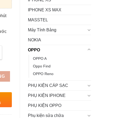
IPHONE XS MAX
phút
MASSTEL
Máy Tính Bảng
rước
NOKIA
OPPO
OPPO A
Oppo Find
OPPO Reno
NG
PHỤ KIỆN CÁP SẠC
PHỤ KIỆN IPHONE
i
PHỤ KIỆN OPPO
Phụ kiện sửa chữa