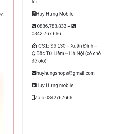
tôi.
Huy Hưng Mobile
̣c
0886.788.833
–
0342.767.666
CS1: Số 130 – Xuân Đỉnh –
Q.Bắc Từ Liêm – Hà Nội (có chỗ
để oto)
huyhungshops@gmail.com
Huy Hưng mobile
Zalo:0342767666