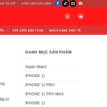
UA TRẢ GÓP
CHÍNH SÁCH BẢO HÀNH
HỮA
SỬA CHỮA ĐIỆN THOẠI
KHÁCH HÀNG THỰC TẾ
DANH MỤC SẢN PHẨM
Apple Watch
IPHONE 11
ằng
IPHONE 11 PRO
IPHONE 11 PRO MAX
ập trị
IPHONE 12