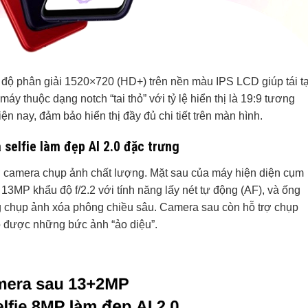
độ phân giải 1520×720 (HD+) trên nền màu IPS LCD giúp tái ta
áy thuộc dạng notch “tai thỏ” với tỷ lệ hiển thị là 19:9 tương
iện nay, đảm bảo hiển thị đầy đủ chi tiết trên màn hình.
lfie làm đẹp AI 2.0 đặc trưng
camera chụp ảnh chất lượng. Mặt sau của máy hiện diện cụm
13MP khẩu độ f/2.2 với tính năng lấy nét tự động (AF), và ống
 chụp ảnh xóa phông chiều sâu. Camera sau còn hỗ trợ chụp
ược những bức ảnh “ảo diệu”.