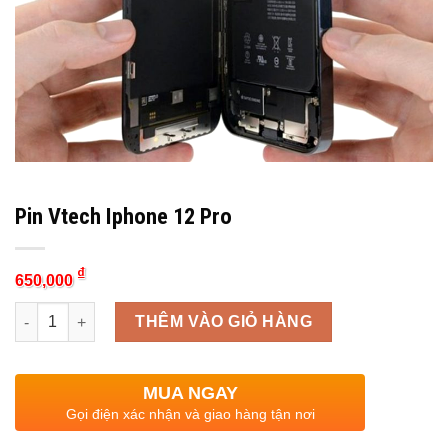
Pin Vtech Iphone 12 Pro
₫
650,000
Quantity
THÊM VÀO GIỎ HÀNG
MUA NGAY
Gọi điện xác nhận và giao hàng tận nơi