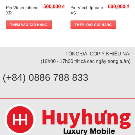
₫
500,000
₫
600,000
₫
Pin Vtech Iphone
Pin Vtech Iphone
XR
XS
THÊM VÀO GIỎ HÀNG
THÊM VÀO GIỎ HÀNG
TỔNG ĐÀI GÓP Ý KHIẾU NẠI
(10h00 - 17h00 tất cả các ngày trong tuần)
(+84) 0886 788 833