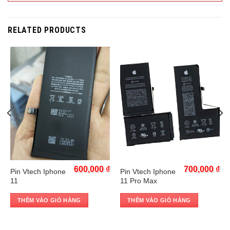
RELATED PRODUCTS
Trả góp 0%
Trả góp 0%
₫
600,000
₫
700,000
₫
Pin Vtech Iphone
Pin Vtech Iphone
11
11 Pro Max
THÊM VÀO GIỎ HÀNG
THÊM VÀO GIỎ HÀNG