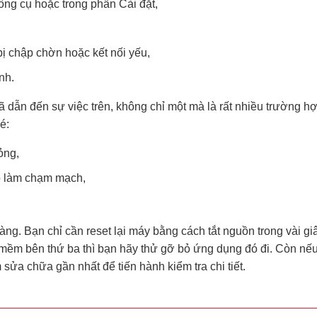
công cụ hoặc trong phần Cài đặt,
bị chập chờn hoặc kết nối yếu,
nh.
dẫn đến sự việc trên, không chỉ một mà là rất nhiều trường h
é:
ỏng,
o làm chạm mạch,
ng. Bạn chỉ cần reset lại máy bằng cách tắt nguồn trong vài gi
 mềm bên thứ ba thì bạn hãy thử gỡ bỏ ứng dụng đó đi. Còn nế
ửa chữa gần nhất để tiến hành kiểm tra chi tiết.