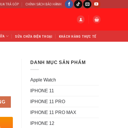
UA TRẢ GÓP
CHÍNH SÁCH BẢO HÀNH
HỮA
SỬA CHỮA ĐIỆN THOẠI
KHÁCH HÀNG THỰC TẾ
DANH MỤC SẢN PHẨM
Apple Watch
IPHONE 11
IPHONE 11 PRO
NG
IPHONE 11 PRO MAX
IPHONE 12