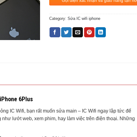
Gọi điện xác nhận và giao hàng tận nơ
Category:
Sửa IC wifi iphone
 iPhone 6Plus
ỏng IC Wifi, bạn rất muốn sửa main – IC Wifi ngay lập tức để
như lướt web, xem phim, hay làm việc trên điện thoại. Những