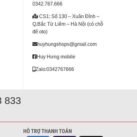
0342.767.666
CS1: Số 130 – Xuân Đỉnh –
Q.Bắc Từ Liêm – Hà Nội (có chỗ
để oto)
huyhungshops@gmail.com
Huy Hưng mobile
Zalo:0342767666
8 833
HỖ TRỢ THANH TOÁN