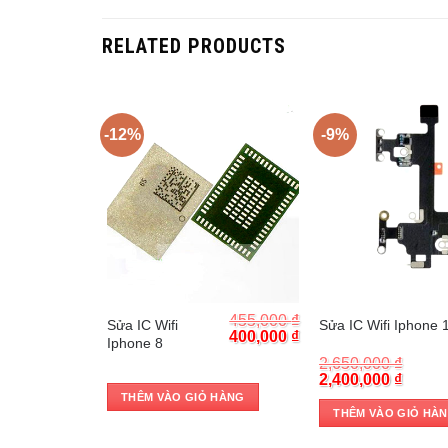
RELATED PRODUCTS
-12%
-9%
Trả góp 0%
Trả góp 0%
520,000
₫
455,000
₫
Sửa IC Wifi
Sửa IC Wifi Iphone 
Original
Current
Original
Current
480,000
₫
400,000
₫
Iphone 8
price
price
price
price
2,650,000
₫
was:
is:
was:
is:
Original
Curre
2,400,000
₫
520,000 ₫.
480,000 ₫.
455,000 ₫.
400,000 ₫.
price
price
 HÀNG
THÊM VÀO GIỎ HÀNG
was:
is:
THÊM VÀO GIỎ HÀ
2,650,000 ₫.
2,400,