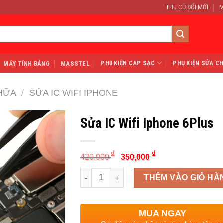
THU CŨ ĐỔI MỚI
M
PHỤ KIỆN CÁP SẠC
PHỤ KIỆN SỬA C
MÁY TÍNH BẢNG
MASSTEL
HỮA
/
SỬA IC WIFI IPHONE
Sửa IC Wifi Iphone 6Plus
Original
Current
₫
₫
420,000
350,000
price
price
was:
is:
Quantity
420,000 ₫.
350,000 ₫.
THÊM VÀO GIỎ HÀ
MUA NGAY