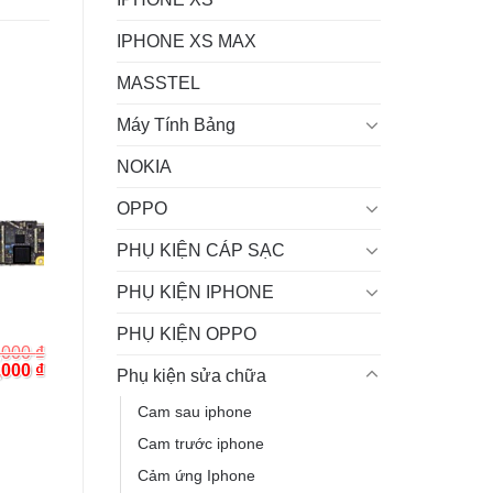
IPHONE XS MAX
MASSTEL
Máy Tính Bảng
NOKIA
OPPO
PHỤ KIỆN CÁP SẠC
PHỤ KIỆN IPHONE
PHỤ KIỆN OPPO
,000
₫
inal
Current
,000
₫
Phụ kiện sửa chữa
e
price
:
is:
Cam sau iphone
000 ₫.
450,000 ₫.
Cam trước iphone
Cảm ứng Iphone