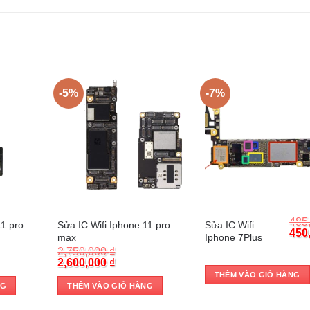
-5%
-7%
Trả góp 0%
Trả góp 0%
485
Sửa IC Wifi Iphone 11 pro
Sửa IC Wifi
11 pro
Orig
450
max
Iphone 7Plus
pric
2,750,000
₫
was
nt
Original
Current
2,600,000
₫
485,
price
price
THÊM VÀO GIỎ HÀNG
was:
is:
NG
THÊM VÀO GIỎ HÀNG
000 ₫.
2,750,000 ₫.
2,600,000 ₫.