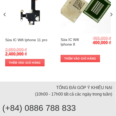
Trả góp 0%
Trả góp 0%
₫
455,000
₫
Sửa IC Wifi
Sửa IC Wifi Iphone 11 pro
Current
Original
Cu
₫
400,000
₫
Iphone 8
price
price
pr
2,650,000
₫
is:
was:
is:
Original
Current
2,400,000
₫
.
430,000 ₫.
455,000 ₫.
40
price
price
THÊM VÀO GIỎ HÀNG
was:
is:
THÊM VÀO GIỎ HÀNG
2,650,000 ₫.
2,400,000 ₫.
TỔNG ĐÀI GÓP Ý KHIẾU NẠI
(10h00 - 17h00 tất cả các ngày trong tuần)
(+84) 0886 788 833