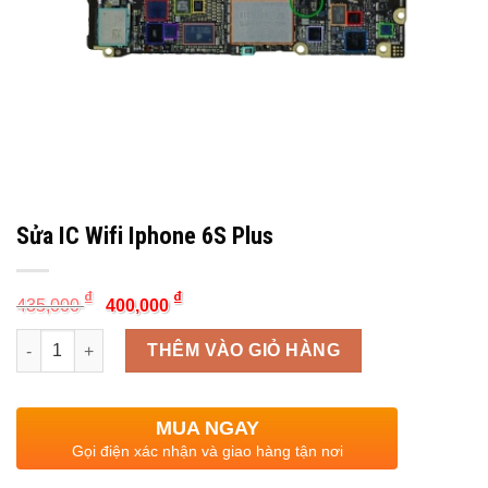
Sửa IC Wifi Iphone 6S Plus
Original
Current
₫
₫
435,000
400,000
price
price
was:
is:
Quantity
435,000 ₫.
400,000 ₫.
THÊM VÀO GIỎ HÀNG
MUA NGAY
Gọi điện xác nhận và giao hàng tận nơi