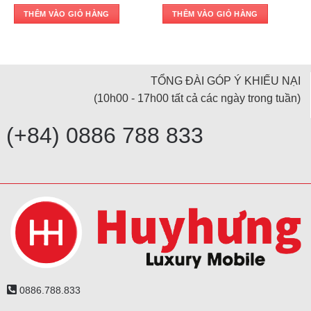
price
price
price
price
was:
is:
was:
is:
THÊM VÀO GIỎ HÀNG
THÊM VÀO GIỎ HÀNG
4,190,000 ₫.
3,990,000 ₫.
3,190,000 ₫.
2,890,000 ₫.
TỔNG ĐÀI GÓP Ý KHIẾU NẠI
(10h00 - 17h00 tất cả các ngày trong tuần)
(+84) 0886 788 833
0886.788.833