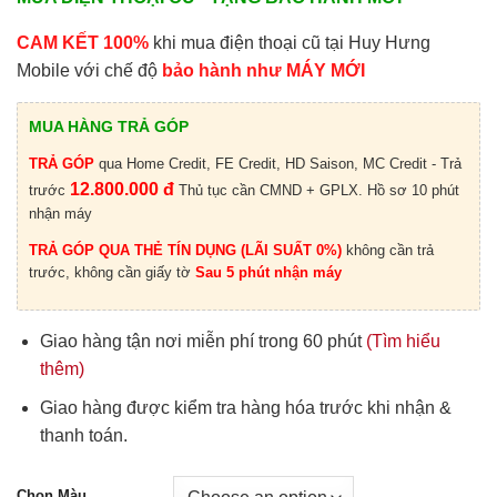
CAM KẾT 100%
khi mua điện thoại cũ tại Huy Hưng
Mobile với chế độ
bảo hành như MÁY MỚI
MUA HÀNG TRẢ GÓP
TRẢ GÓP
qua Home Credit, FE Credit, HD Saison, MC Credit - Trả
12.800.000 đ
trước
Thủ tục cần CMND + GPLX. Hồ sơ 10 phút
nhận máy
TRẢ GÓP QUA THẺ TÍN DỤNG (LÃI SUẤT 0%)
không cần trả
trước, không cần giấy tờ
Sau 5 phút nhận máy
Giao hàng tận nơi miễn phí trong 60 phút
(Tìm hiểu
thêm)
Giao hàng được kiểm tra hàng hóa trước khi nhận &
thanh toán.
Chọn Màu