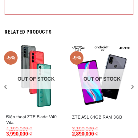
RELATED PRODUCTS
-5%
-9%
OUT OF STOCK
OUT OF STOCK
Trả góp 0%
Trả góp 0%
Điện thoại ZTE Blade V40
ZTE A51 64GB RAM 3GB
Vita
4,190,000
₫
3,190,000
₫
Original
Current
Original
Current
3,990,000
₫
2,890,000
₫