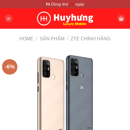
Chuyển
Dùng thử
30
ngày
đến
nội
dung
HOME
/
SẢN PHẨM
/
ZTE CHÍNH HÃNG
-6%