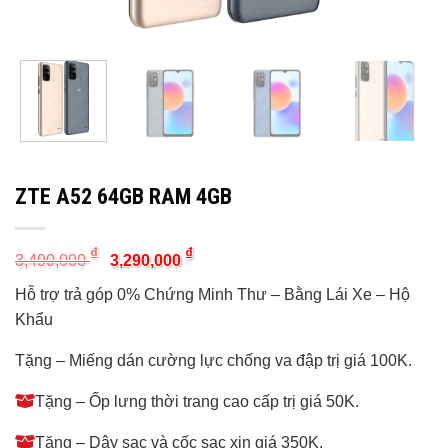
ZTE A52 64GB RAM 4GB
Original
Current
₫
₫
3,490,000
3,290,000
price
price
was:
is:
Hỗ trợ trả góp 0% Chứng Minh Thư – Bằng Lái Xe – Hộ
3,490,000 ₫.
3,290,000 ₫.
Khẩu
Tặng – Miếng dán cường lực chống va đập trị giá 100K.
Tặng – Ốp lưng thời trang cao cấp trị giá 50K.
Tặng – Dây sạc và cốc sạc xịn giá 350K.