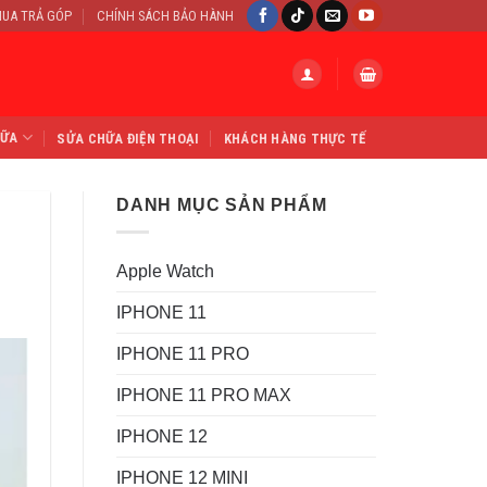
UA TRẢ GÓP
CHÍNH SÁCH BẢO HÀNH
HỮA
SỬA CHỮA ĐIỆN THOẠI
KHÁCH HÀNG THỰC TẾ
DANH MỤC SẢN PHẨM
Apple Watch
IPHONE 11
IPHONE 11 PRO
IPHONE 11 PRO MAX
IPHONE 12
IPHONE 12 MINI