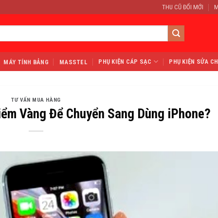
THU CŨ ĐỔI MỚI
M
PHỤ KIỆN CÁP SẠC
PHỤ KIỆN SỬA C
MÁY TÍNH BẢNG
MASSTEL
TƯ VẤN MUA HÀNG
Điểm Vàng Để Chuyển Sang Dùng iPhone?