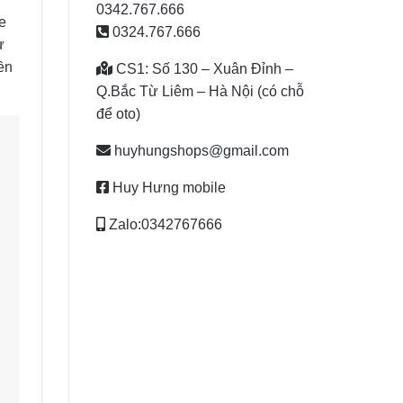
0342.767.666
e
0324.767.666
ư
ền
CS1: Số 130 – Xuân Đỉnh –
Q.Bắc Từ Liêm – Hà Nội (có chỗ
để oto)
huyhungshops@gmail.com
Huy Hưng mobile
Zalo:0342767666