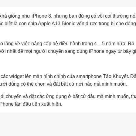
khá giống như iPhone 8, nhưng bạn đừng có vội coi thường nó.
c biệt là con chip Apple A13 Bionic vốn được trang bị cho dòng
o lắng về việc nâng cấp hệ điều hành trong 4 – 5 năm nữa. Rõ
t vời nhất để mọi người chuyển sang dùng iPhone ngay từ bây g
g các widget lên màn hình chính của smartphone Táo Khuyết. Đ
ười dùng có thể chọn và đặt bất cứ nơi nào mà mình muốn.
 di chuyển và đặt các ứng dụng ở bất cứ đâu mà mình muốn, th
Phone lần đầu tiên xuất hiện.