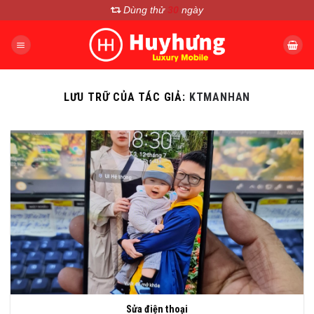
Chuyển
Dùng thử
30
ngày
đến
nội
dung
LƯU TRỮ CỦA TÁC GIẢ:
KTMANHAN
Sửa điện thoại