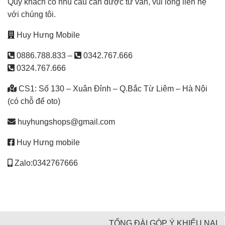
Quý khách có nhu cầu cần được tư vấn, vui lòng liên hệ
với chúng tôi.
Huy Hưng Mobile
0886.788.833
–
0342.767.666
0324.767.666
CS1: Số 130 – Xuân Đỉnh – Q.Bắc Từ Liêm – Hà Nội
(có chỗ để oto)
huyhungshops@gmail.com
Huy Hưng mobile
Zalo:0342767666
TỔNG ĐÀI GÓP Ý KHIẾU NẠI