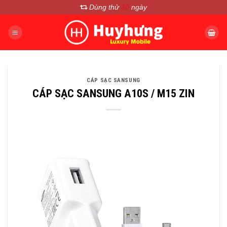
Chuyển
Dùng thử
30
ngày
đến
nội
dung
CÁP SẠC SANSUNG
CÁP SẠC SANSUNG A10S / M15 ZIN