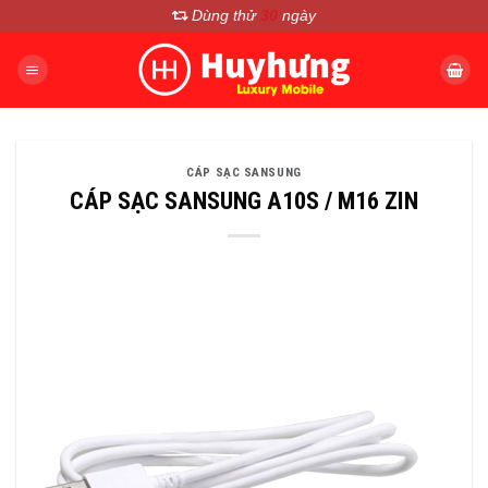
Chuyển
Dùng thử
30
ngày
đến
nội
dung
CÁP SẠC SANSUNG
CÁP SẠC SANSUNG A10S / M16 ZIN