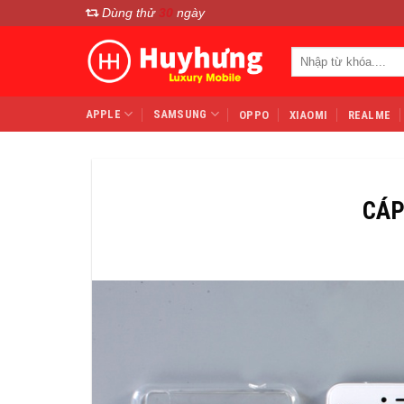
Chuyển
Dùng thử
30
ngày
đến
Search
nội
for:
dung
APPLE
SAMSUNG
OPPO
XIAOMI
REALME
CÁP