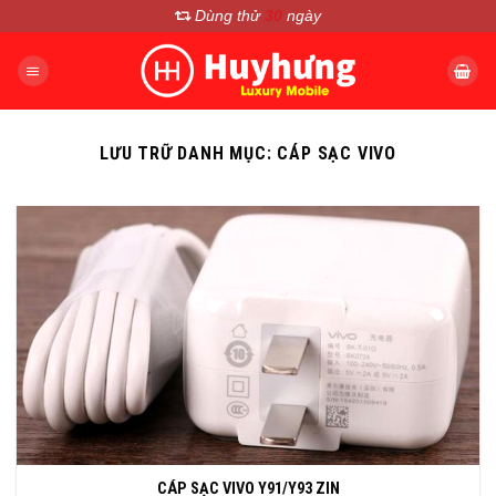
Chuyển
Dùng thử
30
ngày
đến
nội
dung
LƯU TRỮ DANH MỤC:
CÁP SẠC VIVO
CÁP SẠC VIVO Y91/Y93 ZIN