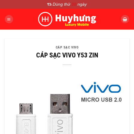
Chuyển
Dùng thử
30
ngày
đến
nội
dung
CÁP SẠC VIVO
CÁP SẠC VIVO Y53 ZIN