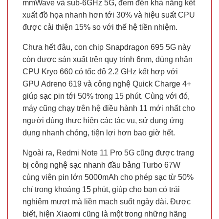
mmWave và sub-6GHz 5G, đem đến khả năng kết
xuất đồ họa nhanh hơn tới 30% và hiệu suất CPU
được cải thiện 15% so với thế hệ tiền nhiệm.
Chưa hết đâu, con chip Snapdragon 695 5G này
còn được sản xuất trên quy trình 6nm, dùng nhân
CPU Kryo 660 có tốc độ 2.2 GHz kết hợp với
GPU Adreno 619 và công nghệ Quick Charge 4+
giúp sạc pin tới 50% trong 15 phút. Cùng với đó,
máy cũng chạy trên hệ điều hành 11 mới nhất cho
người dùng thực hiện các tác vụ, sử dụng ứng
dụng nhanh chóng, tiện lợi hơn bao giờ hết.
Ngoài ra, Redmi Note 11 Pro 5G cũng được trang
bị công nghệ sạc nhanh đầu bảng Turbo 67W
cùng viên pin lớn 5000mAh cho phép sạc từ 50%
chỉ trong khoảng 15 phút, giúp cho bạn có trải
nghiệm mượt mà liền mạch suốt ngày dài. Được
biết, hiện Xiaomi cũng là một trong những hãng