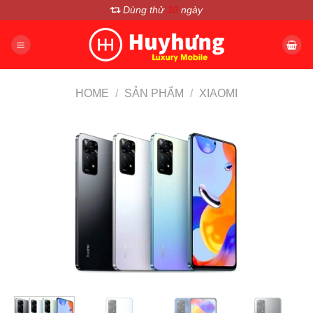
Chuyển
Dùng thử
30
ngày
đến
nội
dung
HOME
/
SẢN PHẨM
/
XIAOMI