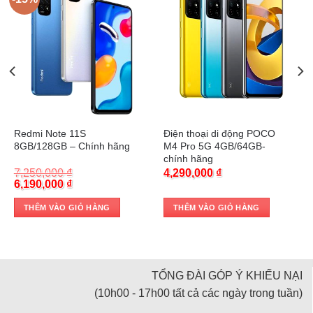
Trả góp 0%
Trả góp 0%
Redmi Note 11S
Điện thoại di động POCO
8GB/128GB – Chính hãng
M4 Pro 5G 4GB/64GB-
chính hãng
7,250,000
₫
4,290,000
₫
Original
Current
6,190,000
₫
price
price
was:
is:
THÊM VÀO GIỎ HÀNG
THÊM VÀO GIỎ HÀNG
7,250,000 ₫.
6,190,000 ₫.
TỔNG ĐÀI GÓP Ý KHIẾU NẠI
(10h00 - 17h00 tất cả các ngày trong tuần)