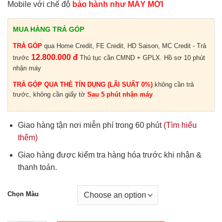
Mobile với chế độ
bảo hành như MÁY MỚI
MUA HÀNG TRẢ GÓP
TRẢ GÓP
qua Home Credit, FE Credit, HD Saison, MC Credit - Trả
12.800.000 đ
trước
Thủ tục cần CMND + GPLX. Hồ sơ 10 phút
nhận máy
TRẢ GÓP QUA THẺ TÍN DỤNG (LÃI SUẤT 0%)
không cần trả
trước, không cần giấy tờ
Sau 5 phút nhận máy
Giao hàng tận nơi miễn phí trong 60 phút
(Tìm hiểu
thêm)
Giao hàng được kiểm tra hàng hóa trước khi nhận &
thanh toán.
Chọn Màu