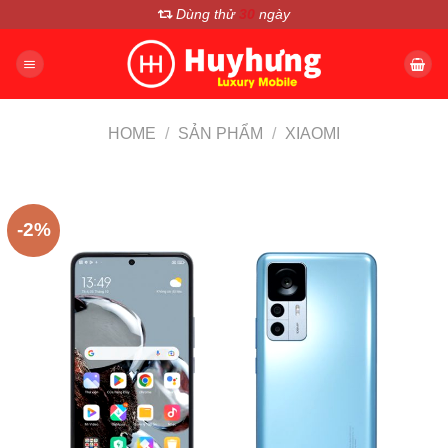
Chuyển
Dùng thử
30
ngày
đến
nội
dung
HOME
/
SẢN PHẨM
/
XIAOMI
-2%