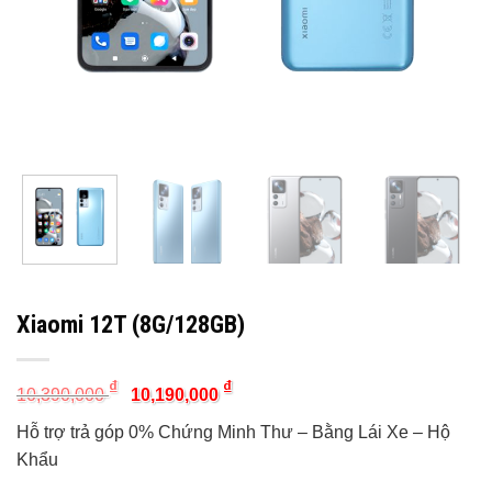
Xiaomi 12T (8G/128GB)
Original
Current
₫
₫
10,390,000
10,190,000
price
price
was:
is:
Hỗ trợ trả góp 0% Chứng Minh Thư – Bằng Lái Xe – Hộ
10,390,000 ₫.
10,190,000 ₫.
Khẩu