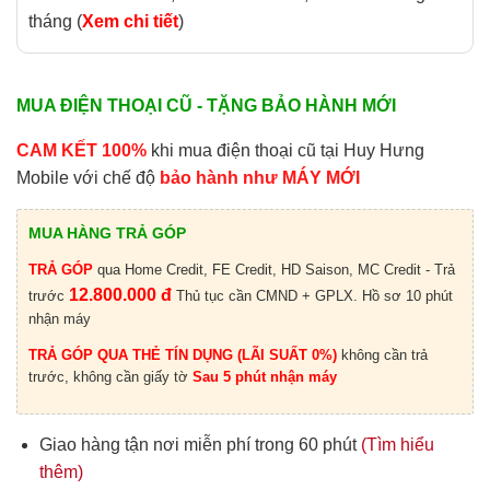
tháng (
Xem chi tiết
)
MUA ĐIỆN THOẠI CŨ - TẶNG BẢO HÀNH MỚI
CAM KẾT 100%
khi mua điện thoại cũ tại Huy Hưng
Mobile với chế độ
bảo hành như MÁY MỚI
MUA HÀNG TRẢ GÓP
TRẢ GÓP
qua Home Credit, FE Credit, HD Saison, MC Credit - Trả
12.800.000 đ
trước
Thủ tục cần CMND + GPLX. Hồ sơ 10 phút
nhận máy
TRẢ GÓP QUA THẺ TÍN DỤNG (LÃI SUẤT 0%)
không cần trả
trước, không cần giấy tờ
Sau 5 phút nhận máy
Giao hàng tận nơi miễn phí trong 60 phút
(Tìm hiểu
thêm)