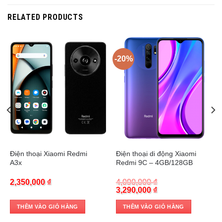
RELATED PRODUCTS
-20%
Trả góp 0%
Trả góp 0%
Điện thoại Xiaomi Redmi
Điện thoại di động Xiaomi
A3x
Redmi 9C – 4GB/128GB
2,350,000
₫
4,090,000
₫
Original
Current
3,290,000
₫
price
price
was:
is:
THÊM VÀO GIỎ HÀNG
THÊM VÀO GIỎ HÀNG
4,090,000 ₫.
3,290,000 ₫.