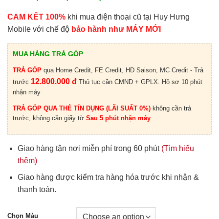
CAM KẾT 100%
khi mua điện thoại cũ tại Huy Hưng
Mobile với chế độ
bảo hành như MÁY MỚI
MUA HÀNG TRẢ GÓP
TRẢ GÓP
qua Home Credit, FE Credit, HD Saison, MC Credit - Trả
12.800.000 đ
trước
Thủ tục cần CMND + GPLX. Hồ sơ 10 phút
nhận máy
TRẢ GÓP QUA THẺ TÍN DỤNG (LÃI SUẤT 0%)
không cần trả
trước, không cần giấy tờ
Sau 5 phút nhận máy
Giao hàng tận nơi miễn phí trong 60 phút
(Tìm hiểu
thêm)
Giao hàng được kiểm tra hàng hóa trước khi nhận &
thanh toán.
Chọn Màu