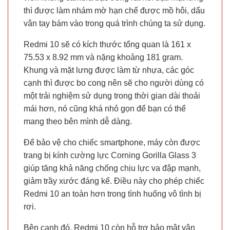
thì được làm nhám mờ hạn chế được mồ hôi, dấu
vân tay bám vào trong quá trình chúng ta sử dụng.
Redmi 10 sẽ có kích thước tổng quan là 161 x
75.53 x 8.92 mm và nặng khoảng 181 gram.
Khung và mặt lưng được làm từ nhựa, các góc
cạnh thì được bo cong nên sẽ cho người dùng có
một trải nghiệm sử dụng trong thời gian dài thoải
mái hơn, nó cũng khá nhỏ gọn để bạn có thể
mang theo bên mình dễ dàng.
Để bảo vệ cho chiếc smartphone, máy còn được
trang bị kính cường lực Corning Gorilla Glass 3
giúp tăng khả năng chống chịu lực va đập mạnh,
giảm trầy xước đáng kể. Điều này cho phép chiếc
Redmi 10 an toàn hơn trong tình huống vô tình bị
rơi.
Bên cạnh đó, Redmi 10 còn hỗ trợ bảo mật vân