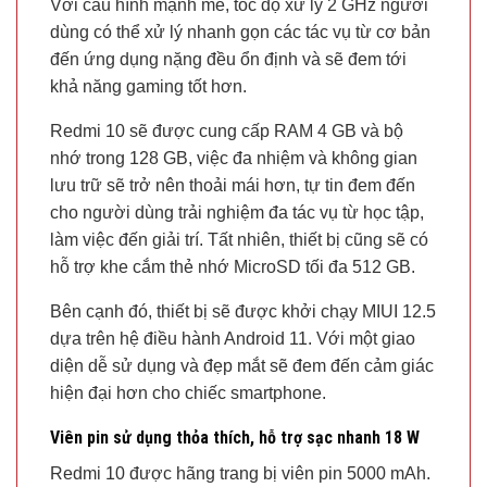
Với cấu hình mạnh mẽ, tốc độ xử lý 2 GHz người
dùng có thể xử lý nhanh gọn các tác vụ từ cơ bản
đến ứng dụng nặng đều ổn định và sẽ đem tới
khả năng gaming tốt hơn.
Redmi 10 sẽ được cung cấp RAM 4 GB và bộ
nhớ trong 128 GB, việc đa nhiệm và không gian
lưu trữ sẽ trở nên thoải mái hơn, tự tin đem đến
cho người dùng trải nghiệm đa tác vụ từ học tập,
làm việc đến giải trí. Tất nhiên, thiết bị cũng sẽ có
hỗ trợ khe cắm thẻ nhớ MicroSD tối đa 512 GB.
Bên cạnh đó, thiết bị sẽ được khởi chạy MIUI 12.5
dựa trên hệ điều hành Android 11. Với một giao
diện dễ sử dụng và đẹp mắt sẽ đem đến cảm giác
hiện đại hơn cho chiếc smartphone.
Viên pin sử dụng thỏa thích, hỗ trợ sạc nhanh 18 W
Redmi 10 được hãng trang bị viên pin 5000 mAh.