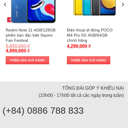
Trả góp 0%
Trả góp 0%
Redmi Note 11 4GB/128GB
Điện thoại di động POCO
phiên bản đặc biệt Xiaomi
M4 Pro 5G 4GB/64GB-
Fan Festival
chính hãng
5,890,000
₫
4,290,000
₫
Original
Current
4,890,000
₫
price
price
was:
is:
THÊM VÀO GIỎ HÀNG
THÊM VÀO GIỎ HÀNG
5,890,000 ₫.
4,890,000 ₫.
TỔNG ĐÀI GÓP Ý KHIẾU NẠI
(10h00 - 17h00 tất cả các ngày trong tuần)
(+84) 0886 788 833