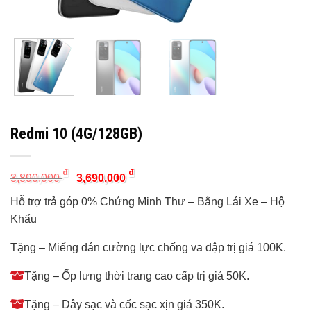
Redmi 10 (4G/128GB)
Original
Current
₫
₫
3,890,000
3,690,000
price
price
was:
is:
Hỗ trợ trả góp 0% Chứng Minh Thư – Bằng Lái Xe – Hộ
3,890,000 ₫.
3,690,000 ₫.
Khẩu
Tặng – Miếng dán cường lực chống va đập trị giá 100K.
Tặng – Ốp lưng thời trang cao cấp trị giá 50K.
Tặng – Dây sạc và cốc sạc xịn giá 350K.