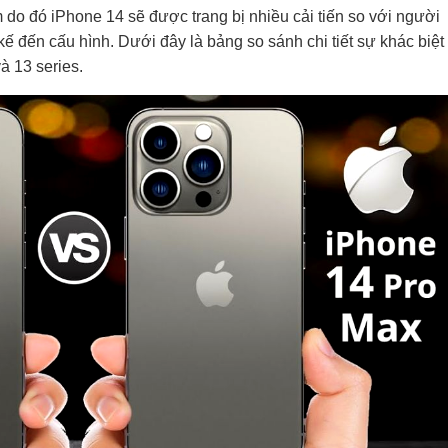
 do đó iPhone 14 sẽ được trang bị nhiều cải tiến so với người
kế đến cấu hình. Dưới đây là bảng so sánh chi tiết sự khác biệt
à 13 series.