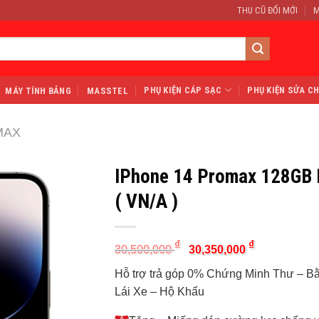
THU CŨ ĐỔI MỚI
M
PHỤ KIỆN CÁP SẠC
PHỤ KIỆN SỬA C
MÁY TÍNH BẢNG
MASSTEL
MAX
IPhone 14 Promax 128GB
( VN/A )
Original
Current
₫
₫
30,500,000
30,350,000
price
price
was:
is:
Hỗ trợ trả góp 0% Chứng Minh Thư – B
30,500,000 ₫.
30,350,000 ₫
Lái Xe – Hộ Khẩu