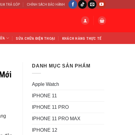
UA TRẢ GÓP
CHÍNH SÁCH BẢO HÀNH
HỮA
SỬA CHỮA ĐIỆN THOẠI
KHÁCH HÀNG THỰC TẾ
DANH MỤC SẢN PHẨM
 Mới
Apple Watch
IPHONE 11
IPHONE 11 PRO
ằng
.
IPHONE 11 PRO MAX
IPHONE 12