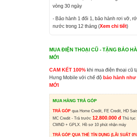
vòng 30 ngày
- Bảo hành 1 đổi 1, bảo hành rơi vỡ, rớ
nước trong 12 tháng (
Xem chi tiết
)
MUA ĐIỆN THOẠI CŨ - TẶNG BẢO H
MỚI
CAM KẾT 100%
khi mua điện thoại cũ t
Hưng Mobile với chế độ
bảo hành như
MỚI
MUA HÀNG TRẢ GÓP
TRẢ GÓP
qua Home Credit, FE Credit, HD Sai
12.800.000 đ
MC Credit - Trả trước
Thủ tục
CMND + GPLX. Hồ sơ 10 phút nhận máy
TRẢ GÓP QUA THẺ TÍN DỤNG (LÃI SUẤT 0%