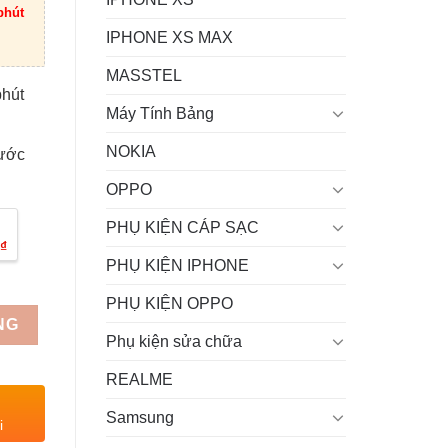
phút
IPHONE XS MAX
MASSTEL
phút
Máy Tính Bảng
NOKIA
rước
OPPO
PHỤ KIỆN CÁP SẠC
₫
PHỤ KIỆN IPHONE
PHỤ KIỆN OPPO
NG
Phụ kiện sửa chữa
REALME
Samsung
i