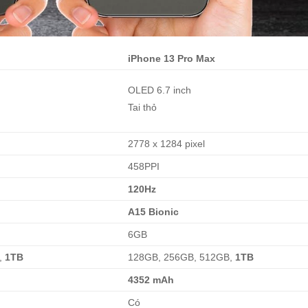
iPhone 13 Pro Max
OLED 6.7 inch
Tai thỏ
2778 x 1284 pixel
458PPI
120Hz
A15 Bionic
6GB
,
1TB
128GB, 256GB, 512GB,
1TB
4352 mAh
Có