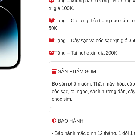
Tặng – Miếng dán cường lực chống 
trị giá 100K.
Tặng – Ốp lưng thời trang cao cấp trị 
50K.
Tặng – Dây sạc và cốc sạc xịn giá 35
Tặng – Tai nghe xịn giá 200K.
SẢN PHẨM GỒM
Bộ sản phẩm gồm: Thân máy, hộp, cáp
cóc sạc, tai nghe, sách hướng dẫn, câ
chọc sim.
BẢO HÀNH
- Bảo hành mặc định 12 tháng. 1 đổi 1 