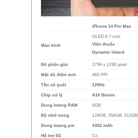
iPhone 14 Pro Max
OLED 6.7 inch
Viên thuốc
Màn hình
Dynamic Island
Độ phân giải
2796 x 1290 pixel
Mật độ điểm ảnh
460 PPI
Tần số quét
120Hz
Chip xử lý
A16 Bionic
Dung lượng RAM
6GB
Bộ nhớ trong
128GB, 256GB, 512GB
Dung lượng pin
4352 mAh
Hỗ trợ 5G
Có