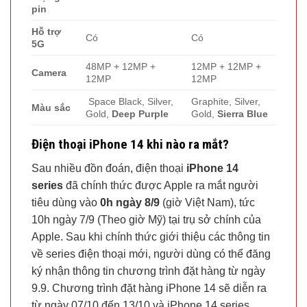
pin
Hỗ trợ
Có
Có
5G
48MP + 12MP +
12MP + 12MP +
Camera
12MP
12MP
Space Black, Silver,
Graphite, Silver,
Màu sắc
Gold,
Deep Purple
Gold,
Sierra Blue
Điện thoại iPhone 14 khi nào ra mắt?
Sau nhiều đồn đoán, điện thoại
iPhone 14
series
đã chính thức được Apple ra mắt người
tiêu dùng vào
0h ngày 8/9
(giờ Việt Nam), tức
10h ngày 7/9 (Theo giờ Mỹ) tại trụ sở chính của
Apple. Sau khi chính thức giới thiệu các thông tin
về series điện thoại mới, người dùng có thể đăng
ký nhận thông tin chương trình đặt hàng từ ngày
9.9. Chương trình đặt hàng iPhone 14 sẽ diễn ra
từ ngày 07/10 đến 13/10 và iPhone 14 series