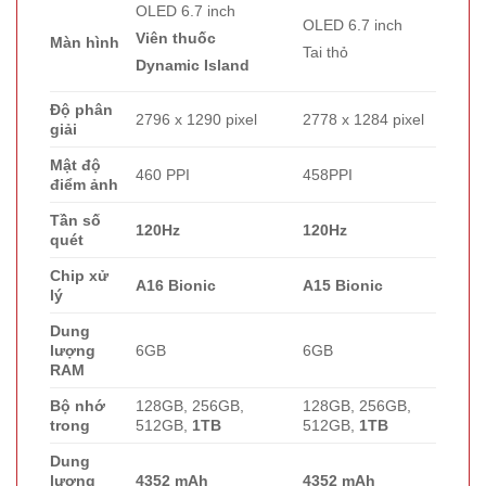
OLED 6.7 inch
OLED 6.7 inch
Viên thuốc
Màn hình
Tai thỏ
Dynamic Island
Độ phân
2796 x 1290 pixel
2778 x 1284 pixel
giải
Mật độ
460 PPI
458PPI
điểm ảnh
Tần số
120Hz
120Hz
quét
Chip xử
A16 Bionic
A15 Bionic
lý
Dung
lượng
6GB
6GB
RAM
Bộ nhớ
128GB, 256GB,
128GB, 256GB,
trong
512GB,
1TB
512GB,
1TB
Dung
lượng
4352 mAh
4352 mAh