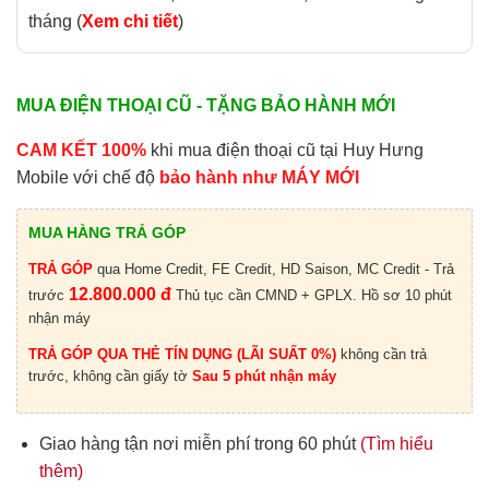
tháng (
Xem chi tiết
)
MUA ĐIỆN THOẠI CŨ - TẶNG BẢO HÀNH MỚI
CAM KẾT 100%
khi mua điện thoại cũ tại Huy Hưng
Mobile với chế độ
bảo hành như MÁY MỚI
MUA HÀNG TRẢ GÓP
TRẢ GÓP
qua Home Credit, FE Credit, HD Saison, MC Credit - Trả
12.800.000 đ
trước
Thủ tục cần CMND + GPLX. Hồ sơ 10 phút
nhận máy
TRẢ GÓP QUA THẺ TÍN DỤNG (LÃI SUẤT 0%)
không cần trả
trước, không cần giấy tờ
Sau 5 phút nhận máy
Giao hàng tận nơi miễn phí trong 60 phút
(Tìm hiểu
thêm)