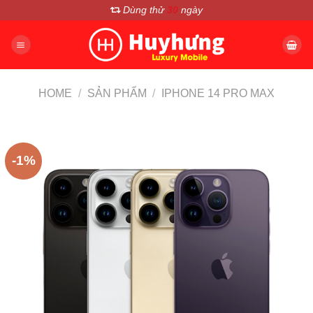
Chuyển
Dùng thử
30
ngày
đến
nội
dung
HOME
/
SẢN PHẨM
/
IPHONE 14 PRO MAX
-1%