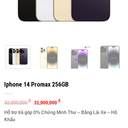
Iphone 14 Promax 256GB
Original
Current
₫
₫
32,300,000
31,900,000
price
price
was:
is:
Hỗ trợ trả góp 0% Chứng Minh Thư – Bằng Lái Xe – Hộ
32,300,000 ₫.
31,900,000 ₫.
Khẩu