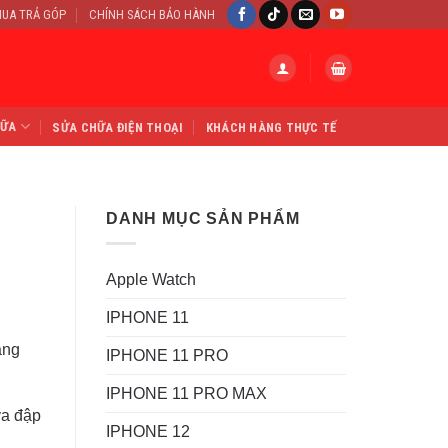
UA TRẢ GÓP
CHÍNH SÁCH BẢO HÀNH
HỮA
SỬA CHỮA ĐIỆN THOẠI
KHÁCH HÀNG THỰC TẾ
DANH MỤC SẢN PHẨM
Apple Watch
IPHONE 11
ằng
IPHONE 11 PRO
.
IPHONE 11 PRO MAX
va đập
IPHONE 12