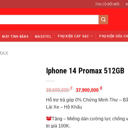
THU CŨ ĐỔI MỚI
M
PHỤ KIỆN CÁP SẠC
PHỤ KIỆN SỬA C
MÁY TÍNH BẢNG
MASSTEL
MAX
Iphone 14 Promax 512GB
Original
Current
₫
₫
38,500,000
37,900,000
price
price
was:
is:
Hỗ trợ trả góp 0% Chứng Minh Thư – B
38,500,000 ₫.
37,900,000 ₫
Lái Xe – Hộ Khẩu
Tặng – Miếng dán cường lực chống 
trị giá 100K.