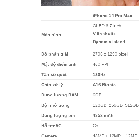
iPhone 14 Pro Max
OLED 6.7 inch
Viên thuốc
Màn hình
Dynamic Island
Độ phân giải
2796 x 1290 pixel
Mật độ điểm ảnh
460 PPI
Tần số quét
120Hz
Chip xử lý
A16 Bionic
Dung lượng RAM
6GB
Bộ nhớ trong
128GB, 256GB, 512GB
Dung lượng pin
4352 mAh
Hỗ trợ 5G
Có
Camera
48MP + 12MP + 12MP