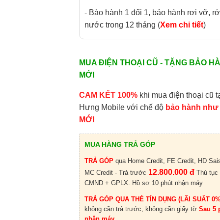
- Bảo hành 1 đổi 1, bảo hành rơi vỡ, rớ
nước trong 12 tháng (
Xem chi tiết
)
MUA ĐIỆN THOẠI CŨ - TẶNG BẢO H
MỚI
CAM KẾT 100%
khi mua điện thoại cũ t
Hưng Mobile với chế độ
bảo hành như
MỚI
MUA HÀNG TRẢ GÓP
TRẢ GÓP
qua Home Credit, FE Credit, HD Sai
12.800.000 đ
MC Credit - Trả trước
Thủ tục
CMND + GPLX. Hồ sơ 10 phút nhận máy
TRẢ GÓP QUA THẺ TÍN DỤNG (LÃI SUẤT 0%
không cần trả trước, không cần giấy tờ
Sau 5 
nhận máy