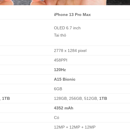
iPhone 13 Pro Max
OLED 6.7 inch
Tai thỏ
2778 x 1284 pixel
458PPI
120Hz
A15 Bionic
6GB
,
1TB
128GB, 256GB, 512GB,
1TB
4352 mAh
Có
12MP + 12MP + 12MP