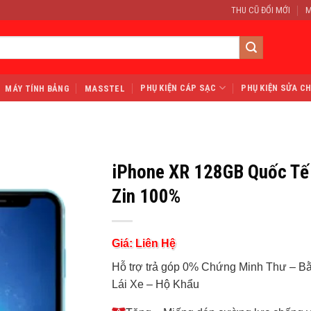
THU CŨ ĐỔI MỚI
M
PHỤ KIỆN CÁP SẠC
PHỤ KIỆN SỬA C
MÁY TÍNH BẢNG
MASSTEL
iPhone XR 128GB Quốc Tế
Zin 100%
Giá: Liên Hệ
Hỗ trợ trả góp 0% Chứng Minh Thư – B
Lái Xe – Hộ Khẩu