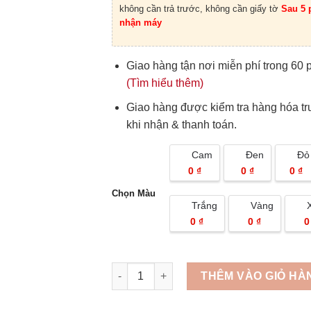
không cần trả trước, không cần giấy tờ
Sau 5 
nhận máy
Giao hàng tận nơi miễn phí trong 60 
(Tìm hiểu thêm)
Giao hàng được kiểm tra hàng hóa t
khi nhận & thanh toán.
Cam
Đen
Đỏ
0 ₫
0 ₫
0 ₫
Chọn Màu
Trắng
Vàng
0 ₫
0 ₫
0
Quantity
THÊM VÀO GIỎ HÀ