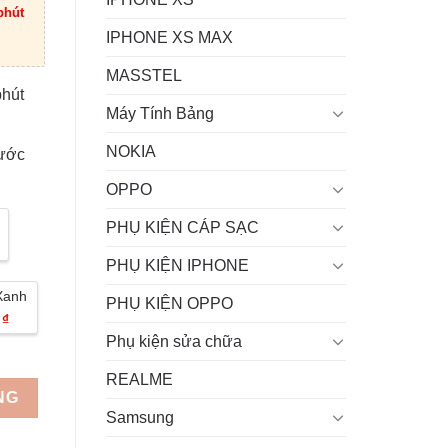
phút
IPHONE XS MAX
MASSTEL
phút
Máy Tính Bảng
NOKIA
rước
OPPO
PHỤ KIỆN CÁP SẠC
PHỤ KIỆN IPHONE
Xanh
PHỤ KIỆN OPPO
 ₫
Phụ kiện sửa chữa
REALME
NG
Samsung