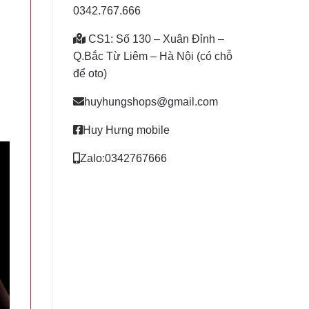
0342.767.666
CS1: Số 130 – Xuân Đỉnh –
Q.Bắc Từ Liêm – Hà Nội (có chỗ
n
để oto)
huyhungshops@gmail.com
Huy Hưng mobile
Zalo:0342767666