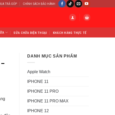
UA TRẢ GÓP
CHÍNH SÁCH BẢO HÀNH
HỮA
SỬA CHỮA ĐIỆN THOẠI
KHÁCH HÀNG THỰC TẾ
DANH MỤC SẢN PHẨM
 –
Apple Watch
IPHONE 11
IPHONE 11 PRO
ằng
IPHONE 11 PRO MAX
IPHONE 12