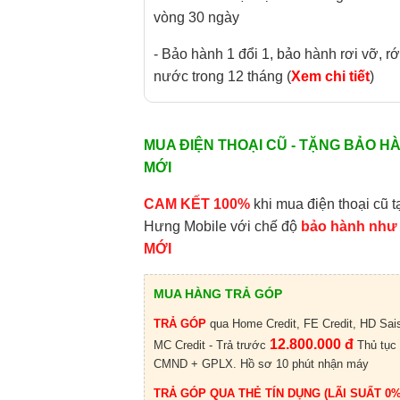
vòng 30 ngày
- Bảo hành 1 đổi 1, bảo hành rơi vỡ, rớ
nước trong 12 tháng (
Xem chi tiết
)
MUA ĐIỆN THOẠI CŨ - TẶNG BẢO H
MỚI
CAM KẾT 100%
khi mua điện thoại cũ t
Hưng Mobile với chế độ
bảo hành như
MỚI
MUA HÀNG TRẢ GÓP
TRẢ GÓP
qua Home Credit, FE Credit, HD Sai
12.800.000 đ
MC Credit - Trả trước
Thủ tục
CMND + GPLX. Hồ sơ 10 phút nhận máy
TRẢ GÓP QUA THẺ TÍN DỤNG (LÃI SUẤT 0%