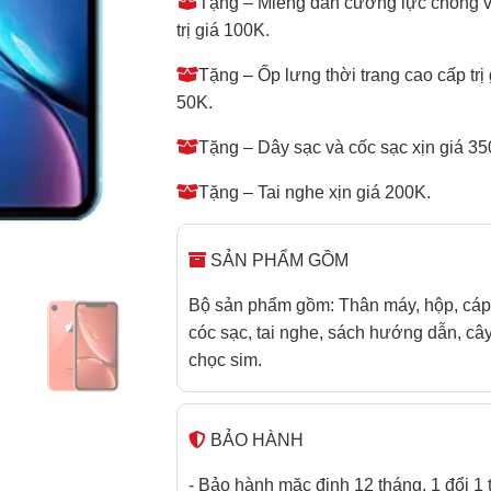
Tặng – Miếng dán cường lực chống 
trị giá 100K.
Tặng – Ốp lưng thời trang cao cấp trị 
50K.
Tặng – Dây sạc và cốc sạc xịn giá 35
Tặng – Tai nghe xịn giá 200K.
SẢN PHẨM GỒM
Bộ sản phẩm gồm: Thân máy, hộp, cáp
cóc sạc, tai nghe, sách hướng dẫn, câ
chọc sim.
BẢO HÀNH
- Bảo hành mặc định 12 tháng. 1 đổi 1 