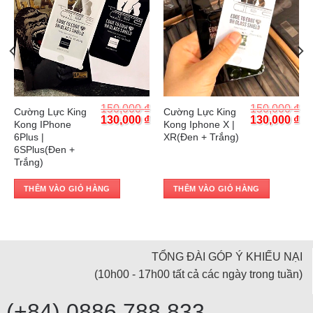
Trả góp 0%
Trả góp 0%
₫
150,000
₫
150,000
₫
Cường Lực King
Cường Lực King
Current
Original
Current
Original
Cu
₫
130,000
₫
130,000
₫
Kong IPhone
Kong Iphone X |
price
price
price
price
pr
6Plus |
XR(Đen + Trắng)
is:
was:
is:
was:
is:
6SPlus(Đen +
.
130,000 ₫.
150,000 ₫.
130,000 ₫.
150,000 ₫.
13
Trắng)
THÊM VÀO GIỎ HÀNG
THÊM VÀO GIỎ HÀNG
TỔNG ĐÀI GÓP Ý KHIẾU NẠI
(10h00 - 17h00 tất cả các ngày trong tuần)
(+84) 0886 788 833