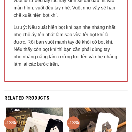
vuốt từ từ đều tay lúc này kính sẽ bắt đầu hít vào
màn hình, vuốt đều tay nhé. Vuốt như vậy sẽ hạn
chế xuất hiện bọt khí.
Lưu ý: Nếu xuất hiện bọt khí bạn nhẹ nhàng nhất
nhẹ chỗ ấy lên nhất làm sao vừa tới bọt khí là
được. Rồi bạn vuốt mạnh tay để khỏi có bọt khí.
Nếu thấy còn bọt khí thì bạn cần phải dùng tay
nhẹ nhàng nâng tấm cường lực lên và nhẹ nhàng
làm lại các bước trên.
RELATED PRODUCTS
-13%
-13%