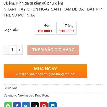
và êm. Kính đã đi kèm đủ phụ kiện!
NHANH TAY CHỌN NGAY SẢN PHẨM ĐỂ BẮT BẮT KỊP
TREND MỚI NHẤT
Đen
Trắng
Chọn Màu
130.000 ₫
130.000 ₫
Quantity
THÊM VÀO GIỎ HÀNG
MUA NGAY
Gọi điện xác nhận và giao hàng tận nơi
SKU:
N/A
Category:
Cường Lực King Kong