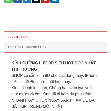
DESCRIPTION
ADDITIONAL INFORMATION
KÍNH CƯỜNG LỰC 9D SIÊU HOT ĐỘC NHẤT
THỊ TRƯỜNG
SHOP có sẵn kinh 9D cho các dòng máy: IPhone
6Plus | 6SPlus mới nhất hiện nay.
Kính là kính full màn, Chống bám vân tya, vuốt
cực mượt và êm. Kính đã đi kèm đủ phụ kiện!
NHANH TAY CHỌN NGAY SẢN PHẨM ĐỂ BẮT
BẮT KỊP TREND MỚI NHẤT