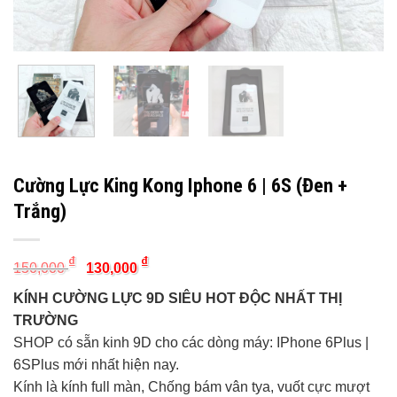
Cường Lực King Kong Iphone 6 | 6S (Đen +
Trắng)
Original
Current
₫
₫
150,000
130,000
price
price
was:
is:
KÍNH CƯỜNG LỰC 9D SIÊU HOT ĐỘC NHẤT THỊ
150,000 ₫.
130,000 ₫.
TRƯỜNG
SHOP có sẵn kinh 9D cho các dòng máy: IPhone 6Plus |
6SPlus mới nhất hiện nay.
Kính là kính full màn, Chống bám vân tya, vuốt cực mượt