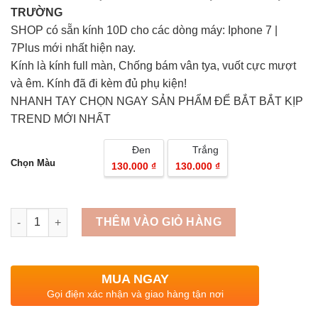
TRƯỜNG
SHOP có sẵn kính 10D cho các dòng máy: Iphone 7 |
7Plus mới nhất hiện nay.
Kính là kính full màn, Chống bám vân tya, vuốt cực mượt
và êm. Kính đã đi kèm đủ phụ kiện!
NHANH TAY CHỌN NGAY SẢN PHẨM ĐỂ BẮT BẮT KỊP
TREND MỚI NHẤT
Đen
Trắng
Chọn Màu
130.000 ₫
130.000 ₫
Quantity
THÊM VÀO GIỎ HÀNG
MUA NGAY
Gọi điện xác nhận và giao hàng tận nơi