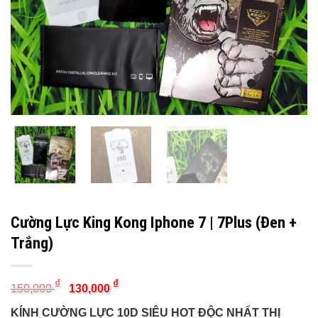
Cường Lực King Kong Iphone 7 | 7Plus (Đen +
Trắng)
Original
Current
₫
₫
150,000
130,000
price
price
was:
is:
KÍNH CƯỜNG LỰC 10D SIÊU HOT ĐỘC NHẤT THỊ
150,000 ₫.
130,000 ₫.