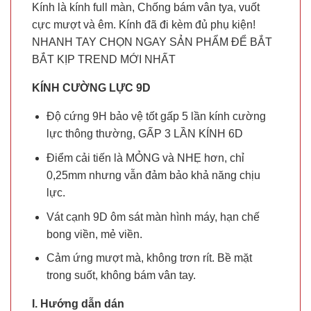
Kính là kính full màn, Chống bám vân tya, vuốt
cực mượt và êm. Kính đã đi kèm đủ phụ kiện!
NHANH TAY CHỌN NGAY SẢN PHẨM ĐỂ BẮT
BẮT KỊP TREND MỚI NHẤT
KÍNH CƯỜNG LỰC 9D
Độ cứng 9H bảo vệ tốt gấp 5 lần kính cường
lực thông thường, GẤP 3 LẦN KÍNH 6D
Điểm cải tiến là MỎNG và NHẸ hơn, chỉ
0,25mm nhưng vẫn đảm bảo khả năng chịu
lực.
Vát cạnh 9D ôm sát màn hình máy, hạn chế
bong viền, mẻ viền.
Cảm ứng mượt mà, không trơn rít. Bề mặt
trong suốt, không bám vân tay.
I. Hướng dẫn dán