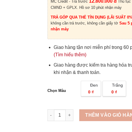
12.800.000 đ
MC Credit - Trả trước
Thủ tục
CMND + GPLX. Hồ sơ 10 phút nhận máy
TRẢ GÓP QUA THẺ TÍN DỤNG (LÃI SUẤT 0%
không cần trả trước, không cần giấy tờ
Sau 5 
nhận máy
Giao hàng tận nơi miễn phí trong 60 
(Tìm hiểu thêm)
Giao hàng được kiểm tra hàng hóa t
khi nhận & thanh toán.
Đen
Trắng
Chọn Màu
0 ₫
0 ₫
Quantity
THÊM VÀO GIỎ HÀ