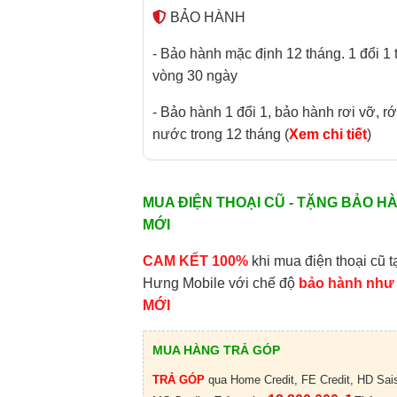
BẢO HÀNH
- Bảo hành mặc định 12 tháng. 1 đổi 1 
vòng 30 ngày
- Bảo hành 1 đổi 1, bảo hành rơi vỡ, rớ
nước trong 12 tháng (
Xem chi tiết
)
MUA ĐIỆN THOẠI CŨ - TẶNG BẢO H
MỚI
CAM KẾT 100%
khi mua điện thoại cũ t
Hưng Mobile với chế độ
bảo hành như
MỚI
MUA HÀNG TRẢ GÓP
TRẢ GÓP
qua Home Credit, FE Credit, HD Sai