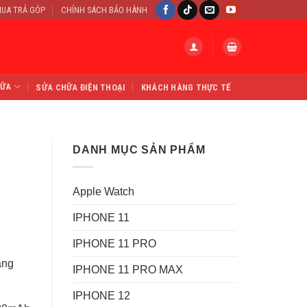
UA TRẢ GÓP
CHÍNH SÁCH BẢO HÀNH
HỮA
SỬA CHỮA ĐIỆN THOẠI
KHÁCH HÀNG THỰC TẾ
DANH MỤC SẢN PHẨM
Apple Watch
IPHONE 11
IPHONE 11 PRO
ằng
IPHONE 11 PRO MAX
IPHONE 12