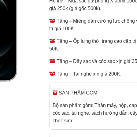
Hỗ trợ – Mua sạc dự phòng Xiaomi 10
giá 250k (giá gốc 500k).
Tặng – Miếng dán cường lực chống 
trị giá 100K.
Tặng – Ốp lưng thời trang cao cấp trị
50K.
Tặng – Dây sạc và cốc sạc xịn giá 3
Tặng – Tai nghe xịn giá 200K.
SẢN PHẨM GỒM
Bộ sản phẩm gồm: Thân máy, hộp, cáp
cóc sạc, tai nghe, sách hướng dẫn, câ
chọc sim.