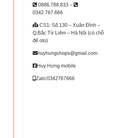
0886.788.833
–
0342.767.666
CS1: Số 130 – Xuân Đỉnh –
Q.Bắc Từ Liêm – Hà Nội (có chỗ
để oto)
huyhungshops@gmail.com
Huy Hưng mobile
Zalo:0342767666