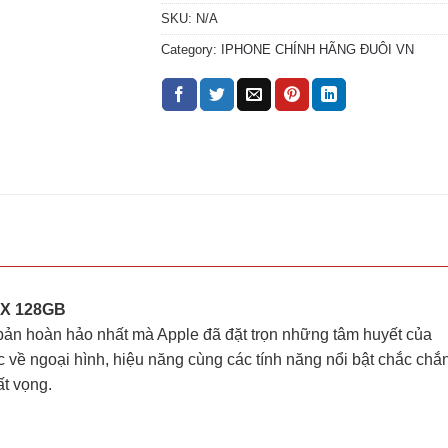
SKU:
N/A
Category:
IPHONE CHÍNH HÃNG ĐUÔI VN
AX 128GB
bản hoàn hảo nhất mà Apple đã đặt trọn những tâm huyết của
c về ngoại hình, hiệu năng cùng các tính năng nổi bật chắc chắ
ất vọng.