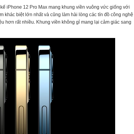
 kế iPhone 12 Pro Max mang khung viền vuông vức giống với
ểm khác biệt lớn nhất và cũng làm hài lòng các tín đồ công nghệ
iệu hơn rất nhiều. Khung viền không gỉ mang lại cảm giác sang