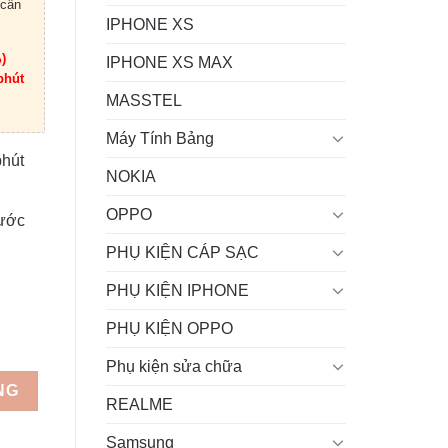
 cần
IPHONE XS
)
IPHONE XS MAX
phút
MASSTEL
Máy Tính Bảng
phút
NOKIA
OPPO
rước
PHỤ KIỆN CÁP SẠC
PHỤ KIỆN IPHONE
PHỤ KIỆN OPPO
Phụ kiện sửa chữa
NG
REALME
Samsung