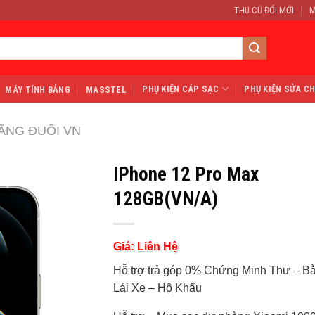
THU CŨ ĐỔI MỚI
M
PHỤ KIỆN CÁP SẠC
PHỤ KIỆN SỬA C
MÁY TÍNH BẢNG
MASSTEL
ÃNG ĐUÔI VN
IPhone 12 Pro Max
128GB(VN/A)
Giá: Liên Hệ
Hỗ trợ trả góp 0% Chứng Minh Thư – B
Lái Xe – Hộ Khẩu