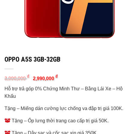
OPPO A5S 3GB-32GB
Original
Current
₫
₫
3,990,000
2,990,000
price
price
was:
is:
Hỗ trợ trả góp 0% Chứng Minh Thư – Bằng Lái Xe – Hộ
3,990,000 ₫.
2,990,000 ₫.
Khẩu
Tặng – Miếng dán cường lực chống va đập trị giá 100K.
Tặng – Ốp lưng thời trang cao cấp trị giá 50K.
Tặng – Dây sạc và cốc sạc xịn giá 350K.