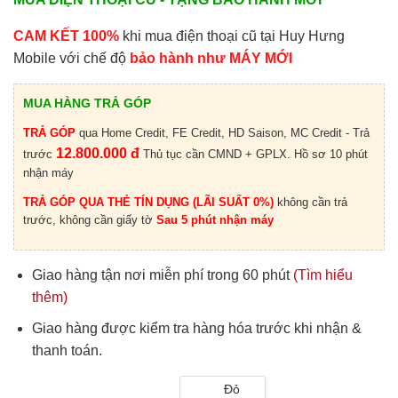
CAM KẾT 100%
khi mua điện thoại cũ tại Huy Hưng
Mobile với chế độ
bảo hành như MÁY MỚI
MUA HÀNG TRẢ GÓP
TRẢ GÓP
qua Home Credit, FE Credit, HD Saison, MC Credit - Trả
12.800.000 đ
trước
Thủ tục cần CMND + GPLX. Hồ sơ 10 phút
nhận máy
TRẢ GÓP QUA THẺ TÍN DỤNG (LÃI SUẤT 0%)
không cần trả
trước, không cần giấy tờ
Sau 5 phút nhận máy
Giao hàng tận nơi miễn phí trong 60 phút
(Tìm hiểu
thêm)
Giao hàng được kiểm tra hàng hóa trước khi nhận &
thanh toán.
Đỏ