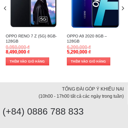
Trả góp 0%
Trả góp 0%
OPPO RENO 7 Z (5G) 8GB-
OPPO A9 2020 8GB –
128GB
128GB
9,950,000
₫
6,290,000
₫
Original
Current
Original
Current
8,490,000
₫
5,290,000
₫
price
price
price
price
was:
is:
was:
is:
THÊM VÀO GIỎ HÀNG
THÊM VÀO GIỎ HÀNG
9,950,000 ₫.
8,490,000 ₫.
6,290,000 ₫.
5,290,000 ₫.
TỔNG ĐÀI GÓP Ý KHIẾU NẠI
(10h00 - 17h00 tất cả các ngày trong tuần)
(+84) 0886 788 833